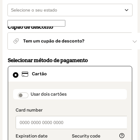
Cupão de desconto
Tem um cupão de desconto?
Selecionar método de pagamento
Cartão
Cartão
selecionado
como
método
de
payment_data.section_title_v2
Usar dois cartões
pagamento