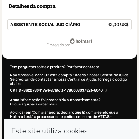
Detalhes da compra
ASSISTENTE SOCIAL JUDICIÁRIO
42,00 US$
Total
de
protegido por
42,00 US$
Tem perguntas sobre o produto? Por favor contacte
Não é possível concluir esta compra? Aceda à nossa Central de Ajuda
Se precisar de contactar a nossa Central de Ajuda, forneça o código
abaixo:
CKTID-B62278041Ve4w519ot1-1786068037821-8046
A sua informação foi preenchida automaticamente?
Clique aqui para saber mais
.
Ao clicar em 'Comprar agora', declaro que (i) compreendo que a
Hotmart está a processar este pedido em nome de
ATTAS -
Treinamento e Assessoria
e não tem qualquer responsabilidade pelo
conteúdo e/ou controlo prévio do mesmo; (ii) concordo com os
Termos de Utilização
,
Política de Privacidade
e
restantes Políticas da
Hotmart
e (iii) que sou maior de idade ou autorizado e acompanhado
por um responsável legal.