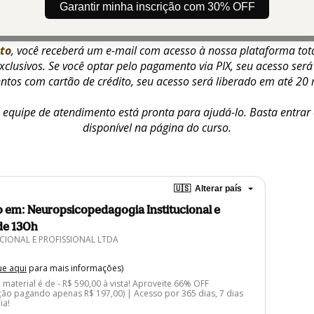
xa única, sem mensalidades ou taxas extras. Com acesso por 365
Garantir minha inscrição com 30% OFF
ocê pode estudar no seu próprio ritmo e de acordo com sua dispo
to
, você receberá um e-mail com acesso à nossa plataforma total
clusivos. Se você optar pelo pagamento via PIX, seu acesso será 
tos com cartão de crédito, seu acesso será liberado em até 20 
a equipe de atendimento está pronta para ajudá-lo. Basta entra
disponível na página do curso.
🇺🇸
Alterar país
 em: Neuropsicopedagogia Institucional e
 de 130h
CIONAL E PROFISSIONAL LTDA
ue aqui
para mais informações)
 material é de - R$ 590,00 à vista! Aproveite 66% OFF
rição pagando apenas R$ 197,00) | Acesso por 365 dias, 7 dias
ia!