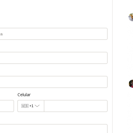
Celular
🇺🇸
+1