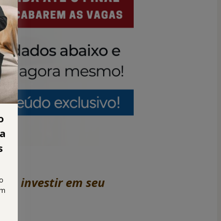
o
ma
s
 e investir em seu 
do
om
ar!