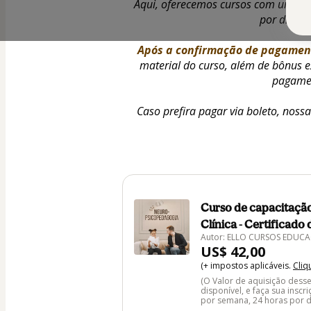
Aqui, oferecemos cursos com uma ta
por dia, v
Após a confirmação de pagamen
material do curso, além de bônus ex
pagamen
Caso prefira pagar via boleto, noss
Curso de capacitação
Clínica - Certificado
Autor: ELLO CURSOS EDUCA
US$ 42,00
(+ impostos aplicáveis.
Cliq
(O Valor de aquisição desse
disponível, e faça sua insc
por semana, 24 horas por d