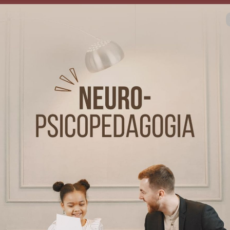
Oferta exclusiva por tempo lim
Essa promoção pode ser encer
 14 : 39
qualquer momento, sem aviso 
Aproveite agora e garanta seu
desconto!