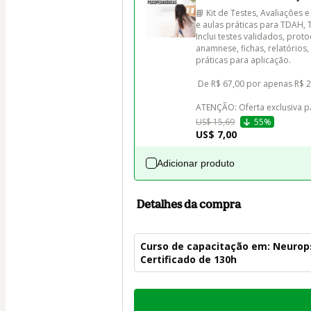
📘 Kit de Testes, Avaliações
e aulas práticas para TDAH, 
Inclui testes validados, prot
anamnese, fichas, relatório
práticas para aplicação.

 De R$ 67,00 por apenas R$ 29,90!

ATENÇÃO: Oferta exclusiva p
US$ 15,69
55%
US$ 7,00
Adicionar produto
Detalhes da compra
Curso de capacitação em: Neuropsi
Certificado de 130h
Total
de