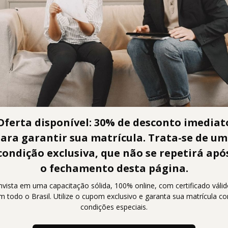
Oferta disponível: 30% de desconto imediat
ara garantir sua matrícula. Trata-se de u
condição exclusiva, que não se repetirá apó
o fechamento desta página.
nidade de aprimorar seus conhecimentos
nvista em uma capacitação sólida, 100% online, com certificado váli
m todo o Brasil. Utilize o cupom exclusivo e garanta sua matrícula c
turo. Inscreva-se agora e comece a estud
condições especiais.