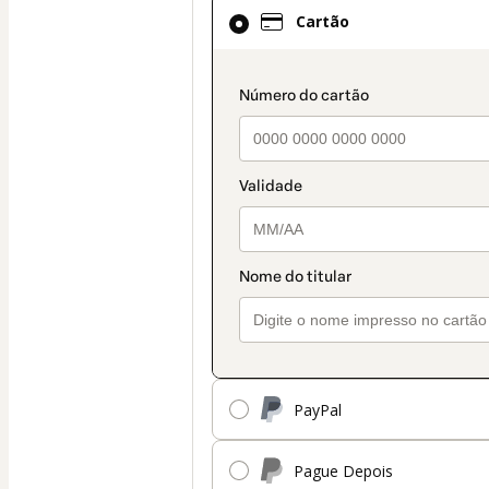
Cartão
Cartão
selecionado
como
método
payment_data.secti
de
pagamento
PayPal
Pague Depois