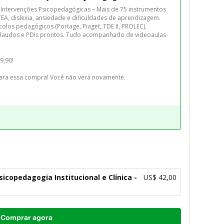
 e Intervenções Psicopedagógicas – Mais de 75 instrumentos 
TEA, dislexia, ansiedade e dificuldades de aprendizagem. 
ocolos pedagógicos (Portage, Piaget, TDE II, PROLEC), 
s, laudos e PDIs prontos. Tudo acompanhado de videoaulas 
ara essa compra! Você não verá novamente.
copedagogia Institucional e Clínica -
US$ 42,00
Comprar agora