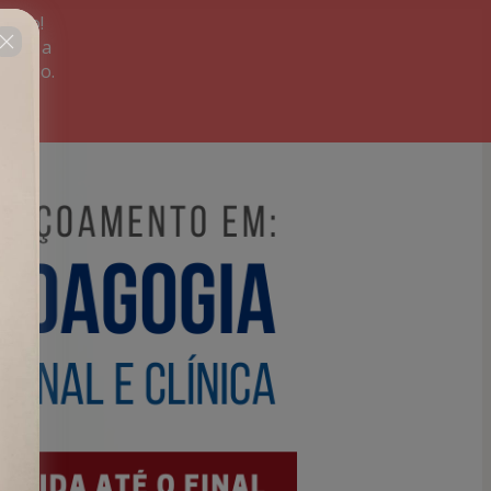
itado!
rada a
prévio.