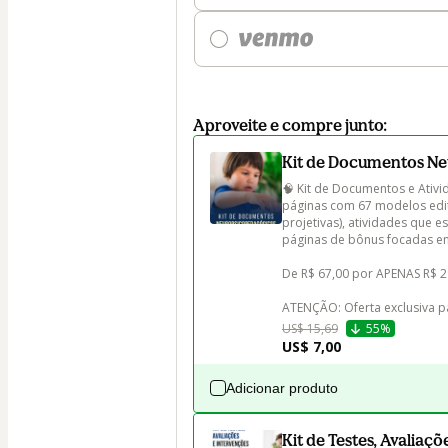
Aproveite e compre junto:
Kit de Documentos N
🧠 Kit de Documentos e Ativ
páginas com 67 modelos edit
projetivas), atividades que 
páginas de bônus focadas em 
De R$ 67,00 por APENAS R$ 29
ATENÇÃO: Oferta exclusiva p
US$ 15,69
55%
US$ 7,00
Adicionar produto
Kit de Testes, Avaliaç