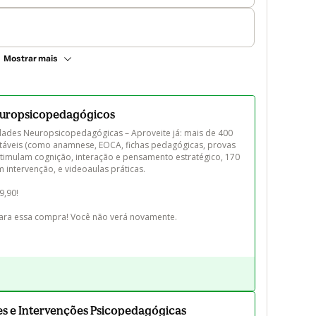
Mostrar mais
europsicopedagógicos
idades Neuropsicopedagógicas – Aproveite já: mais de 400 
áveis (como anamnese, EOCA, fichas pedagógicas, provas 
estimulam cognição, interação e pensamento estratégico, 170 
intervenção, e videoaulas práticas.

,90! 

ara essa compra! Você não verá novamente.
ões e Intervenções Psicopedagógicas