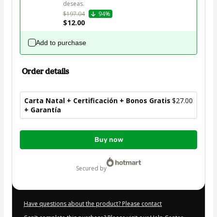
deseas.
$197.04
94%
$12.00
Add to purchase
Order details
Carta Natal + Certificación + Bonos Gratis
$27.00
+ Garantía
Total
Buy now
of
$27.00
secured by
Have questions about the product? Please contact