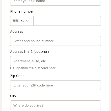
Phone number
🇺🇸
+1
Address
Address line 2 (optional)
E.g.: Apartment B2, second floor.
Zip Code
City