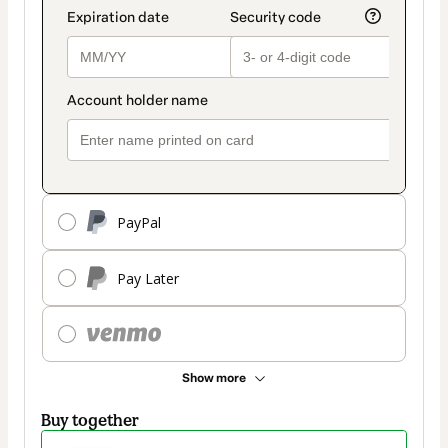
PayPal
Pay Later
Show more
Buy together