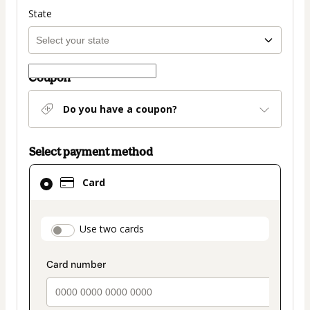
State
Coupon
Do you have a coupon?
Select payment method
Card
Card
selected
as
payment
payment_data.section_title_v2
Use two cards
method