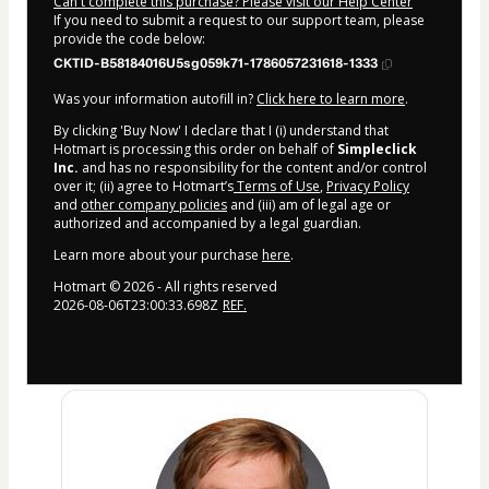
Can't complete this purchase? Please visit our Help Center
If you need to submit a request to our support team, please
provide the code below:
CKTID-B58184016U5sg059k71-1786057231618-1333
Was your information autofill in?
Click here to learn more
.
By clicking 'Buy Now' I declare that I (i) understand that
Hotmart is processing this order on behalf of
Simpleclick
Inc.
and has no responsibility for the content and/or control
over it; (ii) agree to Hotmart’s
Terms of Use
,
Privacy Policy
and
other company policies
and (iii) am of legal age or
authorized and accompanied by a legal guardian.
Learn more about your purchase
here
.
Hotmart ©
2026
- All rights reserved
2026-08-06T23:00:33.698Z
REF.