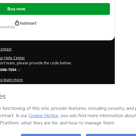
Buy now
ecured by
contact
our Help Center
port team, please provide the code below:
8098-7594
 to learn more
.
derstand that Hotmart is processing this order on behalf of
or the content and/or control over it; (ii) agree to Hotmart’s
any policies
and (iii) am of legal age or authorized and