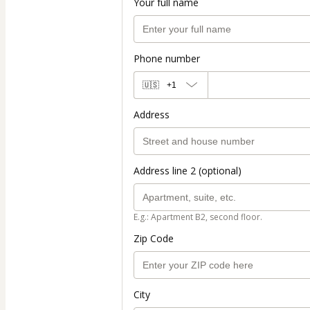
Your full name
Phone number
🇺🇸
+1
Address
Address line 2 (optional)
E.g.: Apartment B2, second floor.
Zip Code
City