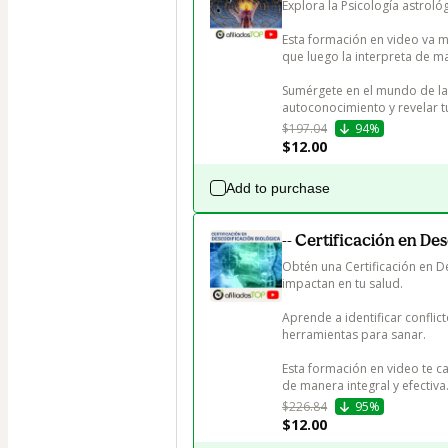
Explora la Psicología astroló
Esta formación en video va mu
que luego la interpreta de ma
Sumérgete en el mundo de la
autoconocimiento y revelar t
$197.04
94%
$12.00
Add to purchase
-- Certificación en De
Obtén una Certificación en 
impactan en tu salud. 

Aprende a identificar conflic
herramientas para sanar. 

Esta formación en video te ca
de manera integral y efectiva
$226.84
95%
$12.00