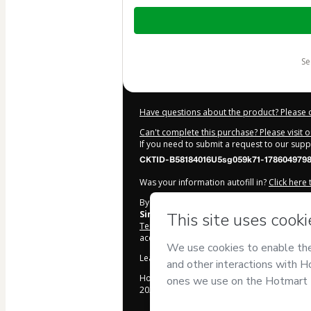
Total
of
$27.00
s
Have questions about the product? Please 
Can't complete this purchase? Please visit 
If you need to submit a request to our sup
CKTID-B58184016U5sg059k71-178604979
Was your information autofill in?
Click here
By clicking 'Buy Now' I declare that I (i) un
Simpleclick Inc.
and has no responsibility f
Terms of Use
,
Privacy Policy
and
other comp
accompanied by a legal guardian.
Learn more about your purchase
here
.
Hotmart ©
2026
- All rights reserved
2026-08-06T20:56:40.218Z
REF.