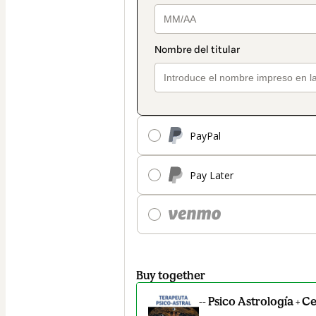
PayPal
Pay Later
Buy together
-- Psico Astrología + C