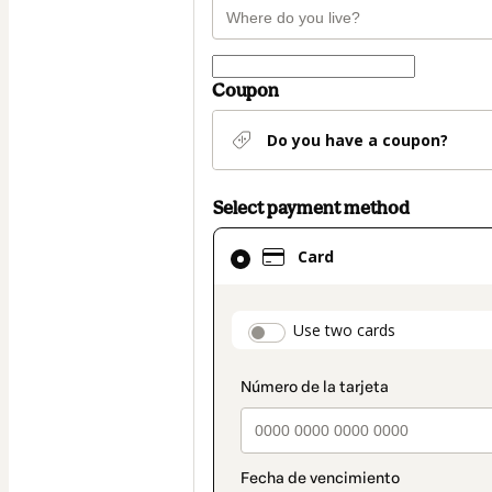
Coupon
Do you have a coupon?
Select payment method
Card
Card
selected
as
payment
payment_data.secti
Use two cards
method