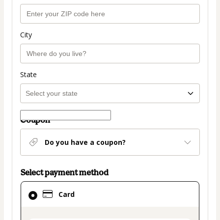
City
State
Coupon
Do you have a coupon?
Select payment method
Card
Card
selected
as
payment