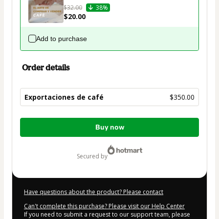
$32.00
38%
$20.00
Add to purchase
Order details
Exportaciones de café
$350.00
Total
Buy now
of
$350.00
secured by
Have questions about the product? Please contact
Can't complete this purchase? Please visit our Help Center
If you need to submit a request to our support team, please