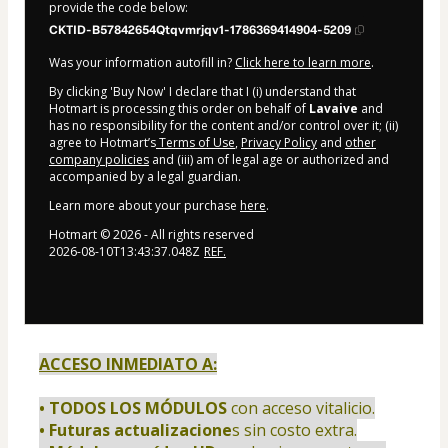
provide the code below:
CKTID-B57842654Qtqvmrjqv1-1786369414904-5209
Was your information autofill in?
Click here to learn more
.
By clicking 'Buy Now' I declare that I (i) understand that
Hotmart is processing this order on behalf of
Lavaive
and
has no responsibility for the content and/or control over it; (ii)
agree to Hotmart’s
Terms of Use
,
Privacy Policy
and
other
company policies
and (iii) am of legal age or authorized and
accompanied by a legal guardian.
Learn more about your purchase
here
.
Hotmart ©
2026
- All rights reserved
2026-08-10T13:43:37.048Z
REF.
ACCESO INMEDIATO A:
• TODOS LOS MÓDULOS
 con acceso vitalicio.
• Futuras actualizacione
s sin costo extra.