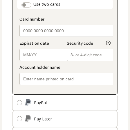
payment_data.section_title_v2
Use two cards
method
PayPal
Pay Later