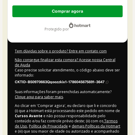
Total
Comprar agora
de
US$ 20,00
protegido por
Tem dúvidas sobre o produto? Entre em contato com
Não consegue finalizar esta compra? Acesse nossa Central
de Ajuda
Caso precise solicitar atendimento, o código abaixo deve ser
informado:
CKTID-B50970663Qqoozzkix1-1786045675691-3647
Suas informações foram preenchidas automaticamente?
Clique aqui para saber mais
.
Ao clicar em 'Comprar agora', eu declaro que li e concordo
(i) que a Hotmart está processando este pedido em nome de
Cursos Avante
e não possui responsabilidade pelo
conteúdo e/ou faz controle prévio deste; (ii) com os
Termos
de Uso
,
Política de Privacidade
e
demais Políticas da Hotmart
e (iii) que sou maior de idade ou autorizado e acompanhado