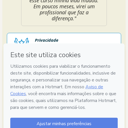
esse curso minha vida mudou.
Em poucos meses, virei um
profissional que faz a
diferença."
Privacidade
Sua informação 100% segura
Compra segura
Ambiente seguro e autenticado
Entregue via E-mail
Acesso ao produto entregue por email
7