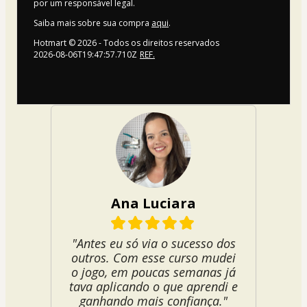
por um responsável legal.
Saiba mais sobre sua compra
aqui
.
Hotmart ©
2026
- Todos os direitos reservados
2026-08-06T19:47:57.710Z
REF.
Ana Luciara
"Antes eu só via o sucesso dos
outros. Com esse curso mudei
o jogo, em poucas semanas já
tava aplicando o que aprendi e
ganhando mais confiança."