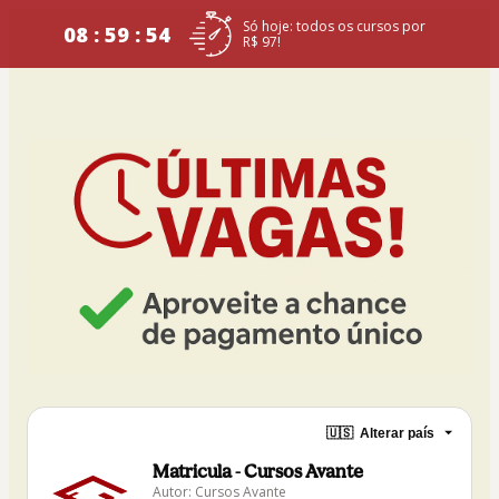
Só hoje: todos os cursos por
08 : 59 : 53
R$ 97!
🇺🇸
Alterar país
Matricula - Cursos Avante
Autor: Cursos Avante