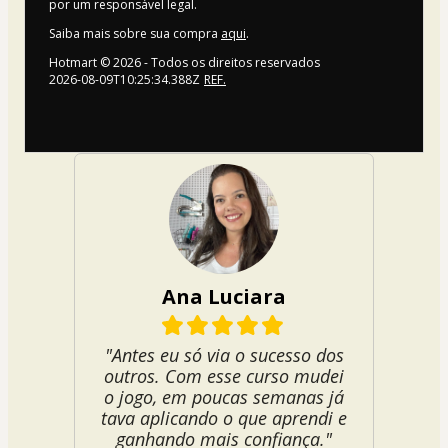
por um responsável legal.
Saiba mais sobre sua compra
aqui
.
Hotmart ©
2026
- Todos os direitos reservados
2026-08-09T10:25:34.388Z
REF.
Ana Luciara
"Antes eu só via o sucesso dos
outros. Com esse curso mudei
o jogo, em poucas semanas já
tava aplicando o que aprendi e
ganhando mais confiança."