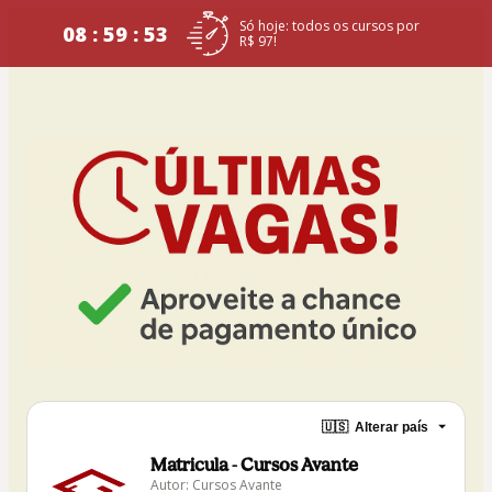
Só hoje: todos os cursos por
08 : 59 : 53
R$ 97!
🇺🇸
Alterar país
Matricula - Cursos Avante
Autor: Cursos Avante