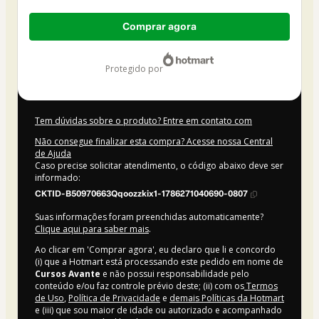
Total
Comprar agora
de
US$ 22,00
protegido por
Tem dúvidas sobre o produto? Entre em contato com
Não consegue finalizar esta compra? Acesse nossa Central
de Ajuda
Caso precise solicitar atendimento, o código abaixo deve ser
informado:
CKTID-B50970663Qqoozzkix1-1786271040690-0807
Suas informações foram preenchidas automaticamente?
Clique aqui para saber mais
.
Ao clicar em 'Comprar agora', eu declaro que li e concordo
(i) que a Hotmart está processando este pedido em nome de
Cursos Avante
e não possui responsabilidade pelo
conteúdo e/ou faz controle prévio deste; (ii) com os
Termos
de Uso
,
Política de Privacidade
e
demais Políticas da Hotmart
e (iii) que sou maior de idade ou autorizado e acompanhado