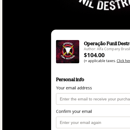
Operação Funil Destr
Author: Alfa Company Brasi
$104.00
(+ applicable taxes.
Click he
Personal info
Your email address
Confirm your email