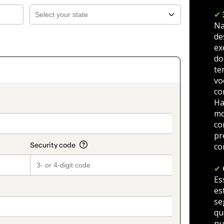
✔
Na
de
ex
do
te
vo
co
on_title_v2
Ha
mo
co
pr
con
✔ 
Es
es
se
qu
nu