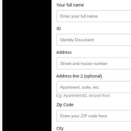
Your full name
ID
Address
Address line 2 (optional)
E.g.: Apartment B2, second floor.
Zip Code
City