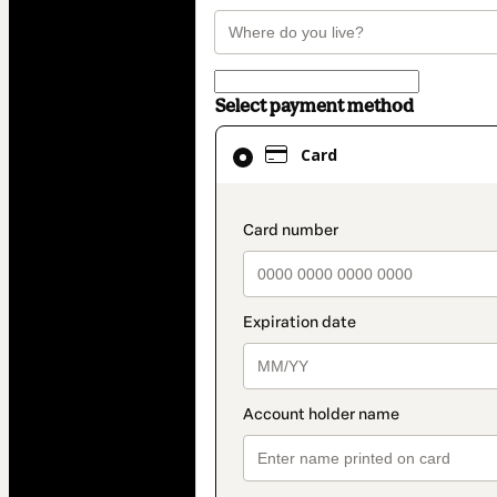
Select payment method
Card
Card
selected
as
payment
payment_data.secti
method