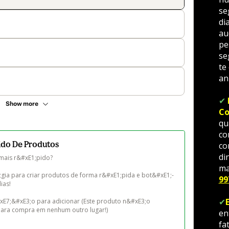
se
di
au
pe
se
te 
an
✔ 
Show more
Co
qu
co
do De Produtos
co
di
mais r&#xE1;pido?

ma
gia para criar produtos de forma r&#xE1;pida e bot&#xE1;-
99
as!

✔
para compra em nenhum outro lugar!)
en
fa