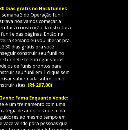
30 Dias grátis no Hackfunnel:
 semana 3 do Operação funil 
strava nós vamos começar a 
ecutar a construção da estrutura 
 funil e das páginas. Então na 
rceira semana eu vou liberar pra 
cê 30 dias grátis pra você 
nseguir construir seu funil no 
ckfunnel e te entregar vários 
delos de funis prontos para 
nstruir seu funil em 1 clique sem 
ecisar saber nada sobre como 
struir sites. 
(R$ 297,00)
Ganhe Fama Enquanto Vende: 
se é um treinamento com uma 
tratégia de anúncios que te dá 
guidores ao mesmo tempo em 
e você vende para pessoas que 
nca te viram na vida. E fazem seus 