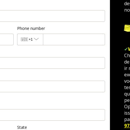
de
no
Phone number
🇺🇸
+1
✔
Ch
de
ir
ex
vo
te
qu
pe
Op
is
pa
97
State