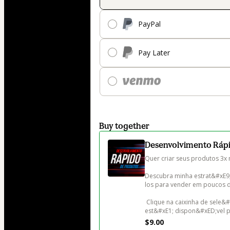
PayPal
Pay Later
Buy together
Desenvolvimento Rápi
Quer criar seus produtos 3x 
Descubra minha estrat&#xE9;
los para vender em poucos di
 Clique na caixinha de sele&#xE7;&#xE3;o para adicionar (Este produto n&#xE3;o 
est&#xE1; dispon&#xED;vel 
$9.00