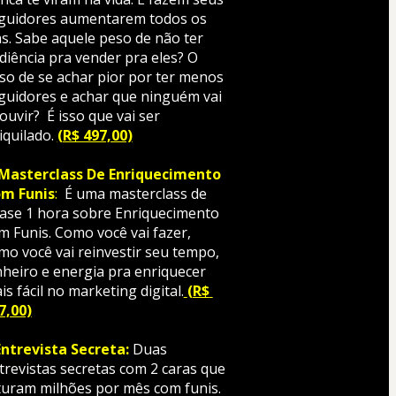
guidores aumentarem todos os 
as. Sabe aquele peso de não ter 
diência pra vender pra eles? O 
so de se achar pior por ter menos 
guidores e achar que ninguém vai 
ouvir?  É isso que vai ser 
iquilado. 
(R$ 497,00)
Masterclass De Enriquecimento 
m Funis
:
  É uma masterclass de 
ase 1 hora sobre Enriquecimento 
m Funis. Como você vai fazer, 
mo você vai reinvestir seu tempo, 
nheiro e energia pra enriquecer 
is fácil no marketing digital.
(R$ 
7,00)
Entrevista Secreta:
Duas 
trevistas secretas com 2 caras que 
turam milhões por mês com funis. 