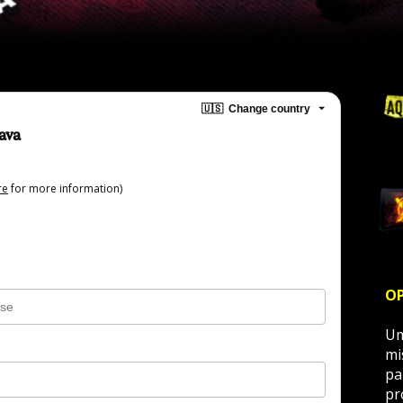
🇺🇸
Change country
ava
l
re
for more information)
OP
Um
mi
pa
pr