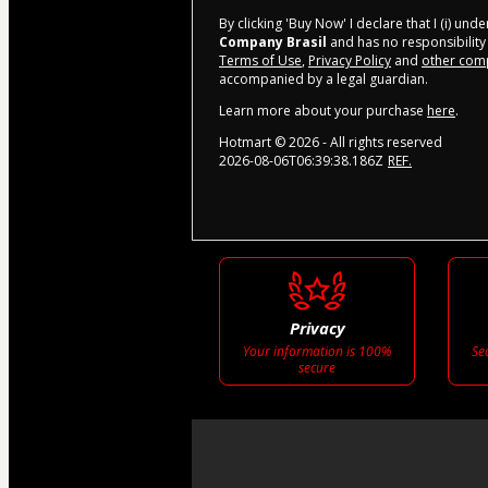
By clicking 'Buy Now' I declare that I (i) un
Company Brasil
and has no responsibility 
Terms of Use
,
Privacy Policy
and
other comp
accompanied by a legal guardian.
Learn more about your purchase
here
.
Hotmart ©
2026
- All rights reserved
2026-08-06T06:39:38.186Z
REF.
Privacy
Your information is 100%
Se
secure