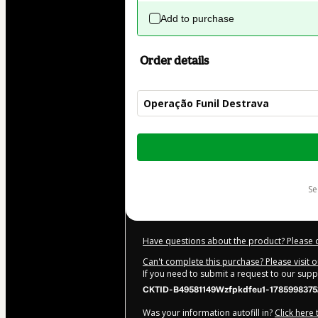
Add to purchase
Order details
Operação Funil Destrava
Total
of
$104.00
s
Have questions about the product? Please 
Can't complete this purchase? Please visit 
If you need to submit a request to our sup
CKTID-B49581149Wzfpkdfeu1-1785998375
Was your information autofill in?
Click here