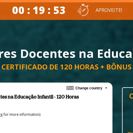
00 : 19 : 51
APROVEITE!
res Docentes na Educaç
CERTIFICADO DE 120 HORAS + BÔNUS
🇺🇸
Change country
es na Educação Infantil - 120 Horas
re
for more information)