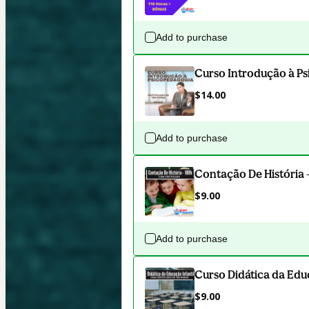
Add to purchase
Curso Introdução à P
$14.00
Add to purchase
Contação De História 
$9.00
Add to purchase
Curso Didática da Educ
$9.00