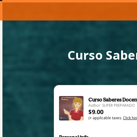
Curso Sabe
Curso Saberes Docent
Author: SUPER PREPARADO
$9.00
(+ applicable taxes.
Click he