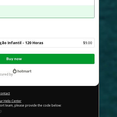
ão Infantil - 120 Horas
$9.00
Buy now
ecured by
contact
our Help Center
port team, please provide the code below: