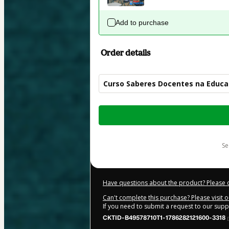
Add to purchase
Order details
Curso Saberes Docentes na Educaç
Total
of
$9.00
s
Have questions about the product? Please 
Can't complete this purchase? Please visit 
If you need to submit a request to our sup
CKTID-B49578710T1-1786282121600-3318