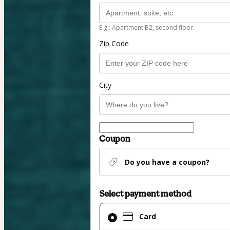
E.g.: Apartment B2, second floor.
Zip Code
City
Coupon
Do you have a coupon?
Select payment method
Card
Card
selected