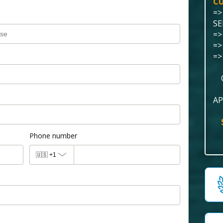
CU
=>
SE
=>
=>
=>
AP
Phone number
🇺🇸
+1