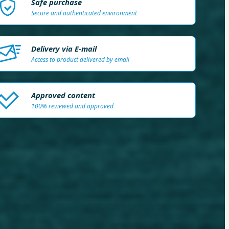
Safe purchase
Secure and authenticated environment
Delivery via E-mail
Access to product delivered by email
Approved content
100% reviewed and approved