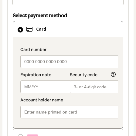
Select payment method
Card
Card
selected
as
payment
payment_data.section_title_v2
method