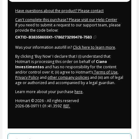
Have questions about the product? Please contact
Can't complete this purchase? Please visit our Help Center
If you need to submit a request to our support team, please
provide the code below:
CKTID-B38358659X1-1786273299478-7583
Was your information autofill in?
Click here to learn more
.
By clicking 'Buy Now' I declare that I (i) understand that
Hotmart is processing this order on behalf of
Ciano
Investimentos
and has no responsibility for the content
and/or control over it; (ii) agree to Hotmart’s
Terms of Use
,
Privacy Policy
and
other company policies
and (iii) am of legal
age or authorized and accompanied by a legal guardian.
Learn more about your purchase
here
.
Hotmart ©
2026
- All rights reserved
2026-08-09T11:01:41.359Z
REF.