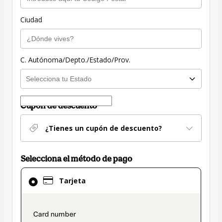
Ciudad
C. Autónoma/Depto./Estado/Prov.
Cupón de descuento
¿Tienes un cupón de descuento?
Selecciona el método de pago
El
Tarjeta
método
de
pago
payment_data.section_title_v2
seleccionado