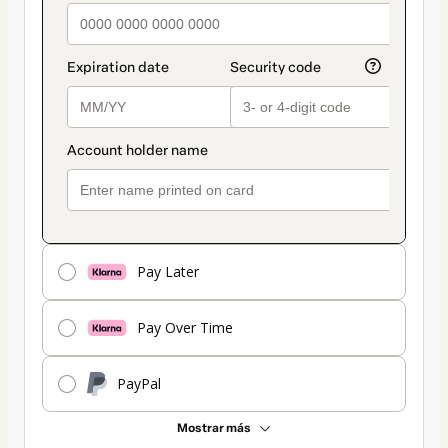
es
Tarjeta
Pay Later
Pay Over Time
PayPal
Mostrar más