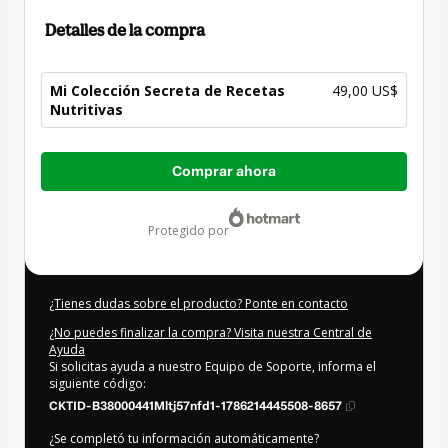
Detalles de la compra
Mi Colección Secreta de Recetas
49,00 US$
Nutritivas
Total
Comprar ahora
de
49,00 US$
protegido por
¿Tienes dudas sobre el producto? Ponte en contacto
¿No puedes finalizar la compra? Visita nuestra Central de
Ayuda
Si solicitas ayuda a nuestro Equipo de Soporte, informa el
siguiente código:
CKTID-B38000441Mltj57nfd1-1786214445508-8657
¿Se completó tu información automáticamente?