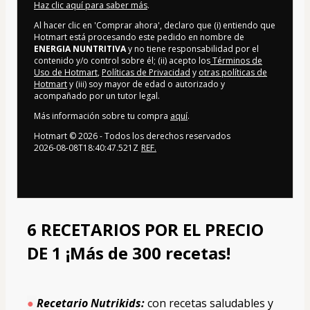
Haz clic aquí para saber más
.
Al hacer clic en 'Comprar ahora', declaro que (i) entiendo que
Hotmart está procesando este pedido en nombre de
ENERGIA NUNTRITIVA
y no tiene responsabilidad por el
contenido y/o control sobre él; (ii) acepto los
Términos de
Uso de Hotmart
,
Políticas de Privacidad
y
otras políticas de
Hotmart
y (iii) soy mayor de edad o autorizado y
acompañado por un tutor legal.
Más información sobre tu compra
aquí
.
Hotmart ©
2026
- Todos los derechos reservados
2026-08-08T18:40:47.521Z
REF.
6 RECETARIOS POR EL PRECIO 
DE 1 ¡Más de 300 recetas!
● 
Recetario Nutrikids:
 con recetas saludables y 