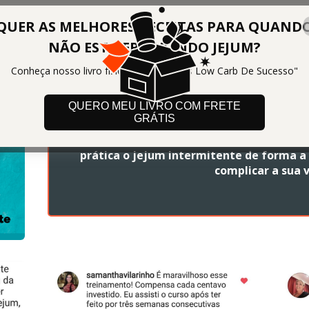
QUER AS MELHORES RECEITAS PARA QUAND
NÃO ESTIVER FAZENDO JEJUM?
Como fazer jejum intermitente
Conheça nosso livro físico "120 Receitas Low Carb De Sucesso"
ter resultados incríveis sem
fome.
QUERO MEU LIVRO COM FRETE
GRÁTIS
Treinamento exclusivo revela tudo o que você
prática o jejum intermitente de forma a 
complicar a sua v