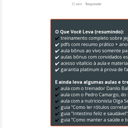
O Que Você Leva (resumindo):
✔️
 treinamento completo sobre jej
✔️ pdfs com resumo prático + anot
✔️ aula bônus ao vivo somente par
✔️ aulas bônus com convidados es
✔️ acesso vitalício à aula e materi
✔️ garantia platinum à prova de fa
E ainda leva algumas aulas e t
✔️
 aula com o treinador Danilo Bal
✔️
 aula com o Pedro Camargo, do 
✔️
 aula com a nutricionista Olga S
✔️
 guia "Como ler rótulos correta
✔️
 guia "Intestino feliz e saudável"
✔️
 guia "Como manter a saúde e b