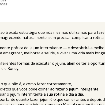
so à exata estratégia que nós mesmos utilizamos para fazer
agrecendo naturalmente, sem precisar complicar a rotina.
nte prática do jejum intermitente — e descobrirá a melhor
a emagrecer, melhorar a saúde, e viver uma vida mais longa e
iferentes formas de executar o jejum, além de ter a oportuni
me e Roney.
, o que não é, e como fazer corretamente,
ecretos que você pode colher ao fazer o jejum inteligente,
ar o jejum intermitente à sua rotina e dia a dia,
mportante quanto fazer jejum é o que comer antes e depois d
neira de pensar o jejum como uma fórmula matemática que l