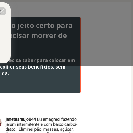
O
 do jeito certo para 
 precisar morrer de 
 precisa saber para colocar em 
colher seus benefícios, sem 
ida.