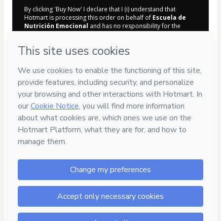
By clicking 'Buy Now' I declare that I (i) understand that
Hotmart is processing this order on behalf of
Escuela de
Nutrición Emocional
and has no responsibility for the
content and/or control over it; (ii) agree to Hotmart’s
Terms
of Use
,
Privacy Policy
and
other company policies
and (iii) am
of legal age or authorized and accompanied by a legal
guardian.
Learn more about your purchase
here
.
Hotmart ©
2026
- All rights reserved
2026-08-07T06:41:36.639Z
REF.
Privacy
Your information is 100% secure
Safe purchase
Secure and authenticated environment