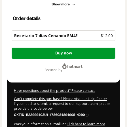
Show more
Order details
Recetario 7 días Cenando EM4E
$12.00
Total
Buy now
of
$12.00
secured by
Have questions about the product? Please contact
Can't complete this purchase? Please visit our Help Center
If you need to submit a request to our support team, please
provide the code below:
CKTID-B22999403U1-1786084894905-4290
Was your information autofill in?
Click here to learn more
.