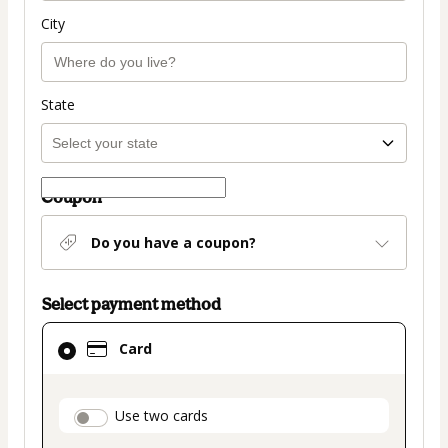
City
State
Coupon
Do you have a coupon?
Select payment method
Card
Card
selected
as
payment
payment_data.section_title_v2
Use two cards
method