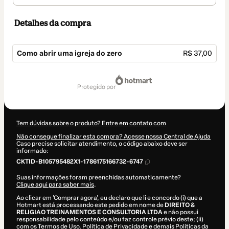
Detalhes da compra
Como abrir uma igreja do zero
R$ 37,00
Total
de
protegido por
R$ 37,00
Tem dúvidas sobre o produto? Entre em contato com
Não consegue finalizar esta compra? Acesse nossa Central de Ajuda
Caso precise solicitar atendimento, o código abaixo deve ser
informado:
CKTID-B105795482X1-1786175166732-6747
Suas informações foram preenchidas automaticamente?
Clique aqui para saber mais
.
Ao clicar em 'Comprar agora', eu declaro que li e concordo (i) que a
Hotmart está processando este pedido em nome de
DIREITO &
RELIGIAO TREINAMENTOS E CONSULTORIA LTDA
e não possui
responsabilidade pelo conteúdo e/ou faz controle prévio deste; (ii)
com os
Termos de Uso
,
Política de Privacidade
e
demais Políticas da