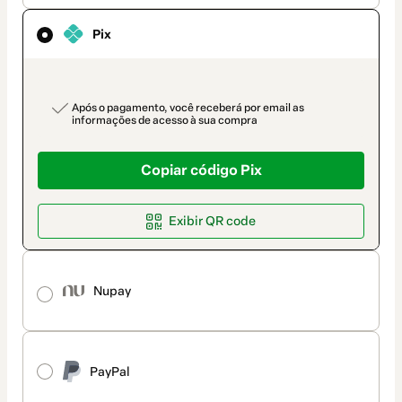
de
pagamento
Pix
payment_data.section_title_v2
Após o pagamento, você receberá por email as
informações de acesso à sua compra
Copiar código Pix
Exibir QR code
Nupay
PayPal