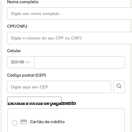
Nome completo
CPF/CNPJ
Celular
🇧🇷
+55
Código postal (CEP)
Escolha a forma de pagamento
Pix
selecionado
Cartão de crédito
como
método