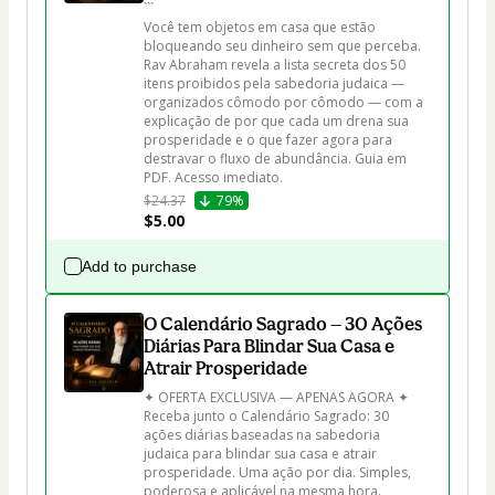
```

Você tem objetos em casa que estão 
bloqueando seu dinheiro sem que perceba. 
Rav Abraham revela a lista secreta dos 50 
itens proibidos pela sabedoria judaica — 
organizados cômodo por cômodo — com a 
explicação de por que cada um drena sua 
prosperidade e o que fazer agora para 
destravar o fluxo de abundância. Guia em 
PDF. Acesso imediato.
$24.37
79%
$5.00
Add to purchase
O Calendário Sagrado — 30 Ações
Diárias Para Blindar Sua Casa e
Atrair Prosperidade
✦ OFERTA EXCLUSIVA — APENAS AGORA ✦

Receba junto o Calendário Sagrado: 30 
ações diárias baseadas na sabedoria 
judaica para blindar sua casa e atrair 
prosperidade. Uma ação por dia. Simples, 
poderosa e aplicável na mesma hora. 