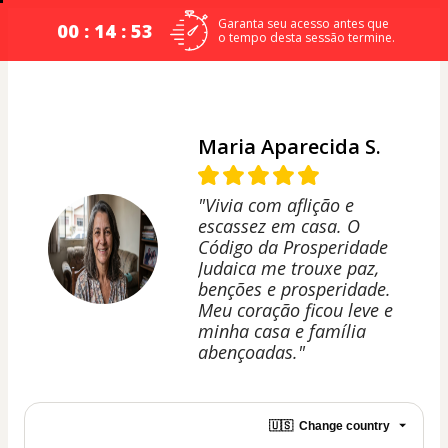
Garanta seu acesso antes que
00 : 14 : 52
o tempo desta sessão termine.
Maria Aparecida S.
"Vivia com aflição e
escassez em casa. O
Código da Prosperidade
Judaica me trouxe paz,
benções e prosperidade.
Meu coração ficou leve e
minha casa e família
abençoadas."
🇺🇸
Change country