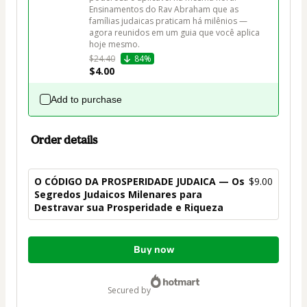
Ensinamentos do Rav Abraham que as 
famílias judaicas praticam há milênios — 
agora reunidos em um guia que você aplica 
$24.40
84%
$4.00
Add to purchase
Order details
O CÓDIGO DA PROSPERIDADE JUDAICA — Os
$9.00
Segredos Judaicos Milenares para
Destravar sua Prosperidade e Riqueza
Total
Buy now
of
$9.00
secured by