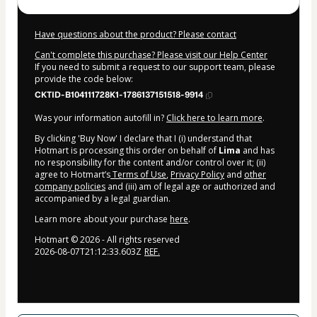
Have questions about the product? Please contact
Can't complete this purchase? Please visit our Help Center
If you need to submit a request to our support team, please
provide the code below:
CKTID-B104111728K1-1786137151518-9914
Was your information autofill in?
Click here to learn more
.
By clicking 'Buy Now' I declare that I (i) understand that
Hotmart is processing this order on behalf of
Lima
and has
no responsibility for the content and/or control over it; (ii)
agree to Hotmart’s
Terms of Use
,
Privacy Policy
and
other
company policies
and (iii) am of legal age or authorized and
accompanied by a legal guardian.
Learn more about your purchase
here
.
Hotmart ©
2026
- All rights reserved
2026-08-07T21:12:33.603Z
REF.