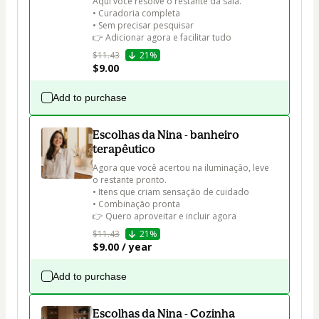
Aqui você resolve o restante da sala.

• Curadoria completa

• Sem precisar pesquisar

👉 Adicionar agora e facilitar tudo
$11.43
21%
$9.00
Add to purchase
Escolhas da Nina - banheiro
terapêutico
Agora que você acertou na iluminação, leve 
o restante pronto.

• Itens que criam sensação de cuidado

• Combinação pronta

👉 Quero aproveitar e incluir agora
$11.43
21%
$9.00 / year
Add to purchase
Escolhas da Nina - Cozinha