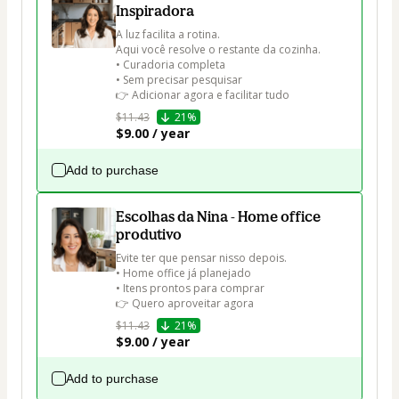
Inspiradora
A luz facilita a rotina.

Aqui você resolve o restante da cozinha.

• Curadoria completa

• Sem precisar pesquisar

👉 Adicionar agora e facilitar tudo
$11.43
21%
$9.00 / year
Add to purchase
Escolhas da Nina - Home office
produtivo
Evite ter que pensar nisso depois.

• Home office já planejado

• Itens prontos para comprar

👉 Quero aproveitar agora
$11.43
21%
$9.00 / year
Add to purchase