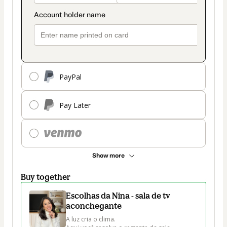
PayPal
Pay Later
Show more
Buy together
Escolhas da Nina - sala de tv
aconchegante
A luz cria o clima.
