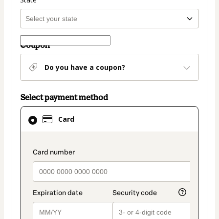
Coupon
Do you have a coupon?
Select payment method
Card
Card
selected
as
payment
payment_data.section_title_v2
method