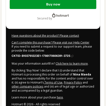
Total
Buy now
of
$62.00
secured by
Have questions about the product? Please contact
Can't complete this purchase? Please visit our Help Center
If you need to submit a request to our support team, please
provide the code below:
CKTID-B103761223E1-1786170606391-3725
Was your information autofill in?
Click here to learn more
.
By clicking 'Buy Now' I declare that I (i) understand that
Hotmart is processing this order on behalf of
Nina Maeda
and has no responsibility for the content and/or control over
it; (ii) agree to Hotmart’s
Terms of Use
,
Privacy Policy
and
other company policies
and (iii) am of legal age or authorized
and accompanied by a legal guardian.
Learn more about your purchase
here
.
Hotmart ©
2026
- All rights reserved