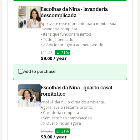
Escolhas da Nina - lavanderia
descomplicada
Aproveite esse momento para montar sua 
lavanderia completa.

• Itens que funcionam juntos

• Tudo já pensado

👉 Adicionar agora ao meu pedido
$11.43
21%
$9.00 / year
Add to purchase
Escolhas da Nina - quarto casal
romântico
Você já definiu o clima do ambiente.

Agora leve o restante pronto.

• Curadoria completa

• Sem erro nas combinações

👉 Quero incluir agora
$11.43
21%
$9.00 / year