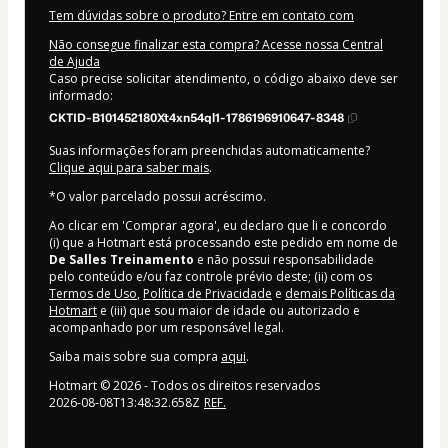
Tem dúvidas sobre o produto? Entre em contato com
Não consegue finalizar esta compra? Acesse nossa Central
de Ajuda
Caso precise solicitar atendimento, o código abaixo deve ser
informado:
CKTID-B101452180Xt4xn54ql1-1786196910647-8348
Suas informações foram preenchidas automaticamente?
Clique aqui para saber mais
.
*O valor parcelado possui acréscimo.
Ao clicar em 'Comprar agora', eu declaro que li e concordo
(i) que a Hotmart está processando este pedido em nome de
De Salles Treinamento
e não possui responsabilidade
pelo conteúdo e/ou faz controle prévio deste; (ii) com os
Termos de Uso
,
Política de Privacidade
e
demais Políticas da
Hotmart
e (iii) que sou maior de idade ou autorizado e
acompanhado por um responsável legal.
Saiba mais sobre sua compra
aqui
.
Hotmart ©
2026
- Todos os direitos reservados
2026-08-08T13:48:32.658Z
REF.