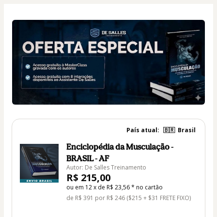
País atual:
🇧🇷
Brasil
Enciclopédia da Musculação -
BRASIL - AF
Autor: De Salles Treinamento
R$ 215,00
ou em 12 x de R$ 23,56 * no cartão
de R$ 391 por R$ 246 ($215 + $31 FRETE FIXO)