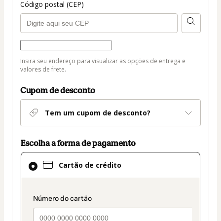
Código postal (CEP)
Forma de entrega
Forma
Insira seu endereço para visualizar as opções de entrega e
de
valores de frete.
entrega
Cupom de desconto
Tem um cupom de desconto?
Escolha a forma de pagamento
Cartão
Cartão de crédito
de
crédito
selecionado
payment_data.section_title_v2
como
método