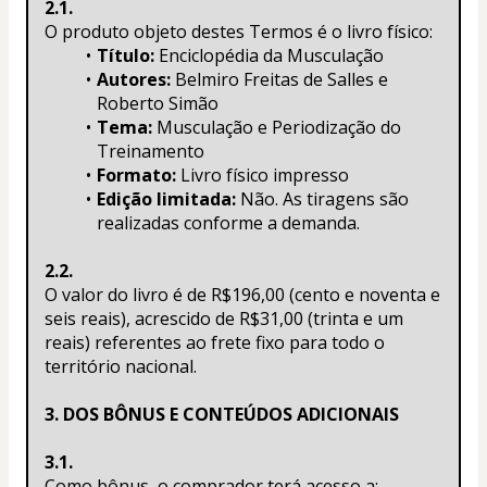
2.1.
O produto objeto destes Termos é o livro físico:
Título:
 Enciclopédia da Musculação
Autores:
 Belmiro Freitas de Salles e 
Roberto Simão
Tema:
 Musculação e Periodização do 
Treinamento
Formato:
 Livro físico impresso
Edição limitada:
 Não. As tiragens são 
realizadas conforme a demanda.
2.2.
O valor do livro é de R$196,00 (cento e noventa e 
seis reais), acrescido de R$31,00 (trinta e um 
reais) referentes ao frete fixo para todo o 
território nacional.
3. DOS BÔNUS E CONTEÚDOS ADICIONAIS
3.1.
Como bônus, o comprador terá acesso a: