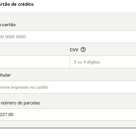
rtão de crédito
t_data.section_title_v2
o número de parcelas