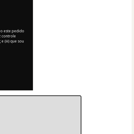
do este pedido
 controle
t
e (iii) que sou