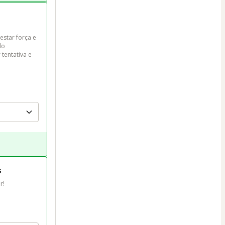
star força e 
do 
tentativa e 
s
r!