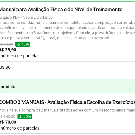
Manual para Avaliação Física e do Nível de Treinamento
Arquivo PDF - Não é Livro Físico

Ensina como conduzir uma anamnese completa, avaliar composição corporal, te
classificar o nível de treinamento de qualquer aluno usando um modelo valida
cientificamente com 5 parâmetros objetivos. Com ele, a prescrição deixa de ser 
erro e passa a ser estratégia real, do iniciante ao atleta avançado.
R$ 70,00
43%
R$ 39,90
 número de parcelas
 produto
COMBO 2 MANUAIS - Avaliação Física e Escolha de Exercício
Inclua na sua compra os 2 manuais citados acima com um desconto ainda maio
R$ 140,00
50%
R$ 70,00
 número de parcelas