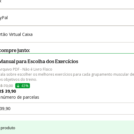
x
yPal
rtão Virtual Caixa
compre junto:
Manual para Escolha dos Exercícios
Arquivo PDF - Não é Livro Físico

Fala sobre escolher os melhores exercícios para cada grupamento muscular d
os objetivos do treino.
R$ 70,00
43%
R$ 39,90
 número de parcelas
 produto