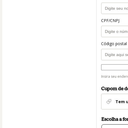
CPF/CNPJ
Código postal
Forma de en
Forma
Insira seu ender
de
entrega
Cupom de d
Tem u
Escolha a f
Cartão