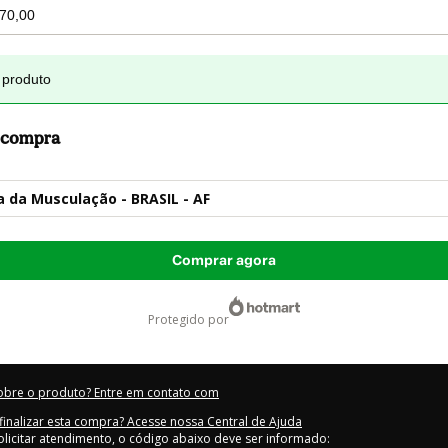
 produto
a compra
a da Musculação - BRASIL - AF
Comprar agora
protegido por
obre o produto? Entre em contato com
inalizar esta compra? Acesse nossa Central de Ajuda
olicitar atendimento, o código abaixo deve ser informado: