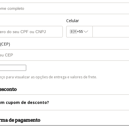
Celular
🇧🇷
+55
 (CEP)
trega
eço para visualizar as opções de entrega e valores de frete.
esconto
m cupom de desconto?
orma de pagamento