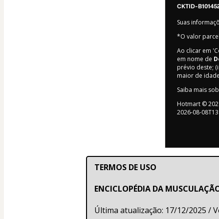
CKTID-B101452
Suas informaç
*O valor parce
Ao clicar em '
em nome de
D
prévio deste; (
maior de idad
Saiba mais so
Hotmart ©
202
2026-08-08T13
TERMOS DE USO
ENCICLOPÉDIA DA MUSCULAÇÃO
Última atualização: 17/12/2025 / 