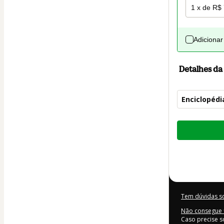
Adicionar
Detalhes d
Enciclopédi
Total
de
R$ 227,00
Tem dúvidas s
Não consegue f
Caso precise s