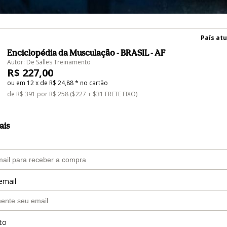
País atu
Enciclopédia da Musculação - BRASIL - AF
Autor: De Salles Treinamento
R$ 227,00
ou em 12 x de R$ 24,88 * no cartão
de R$ 391 por R$ 258 ($227 + $31 FRETE FIXO)
ais
email
to