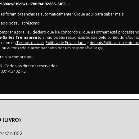
180Xcy219c6x1-1786194192335-5165
ões foram preenchidas automaticamente?
Clique aqui para saber mais
.
lado possui acréscimo.
Comprar agora', eu declaro que li e concordo (i) que a Hotmart está processan
e Salles Treinamento
e não possui responsabilidade pelo conteúdo e/ou faz
ii) com os
Termos de Uso
,
Política de Privacidade
e
demais Políticas da Hotmar
e ou autorizado e acompanhado por um responsável legal.
bre sua compra
aqui
.
6
- Todos os direitos reservados
:03:14.340Z
REF.
 (LIVRO)
Versão 002