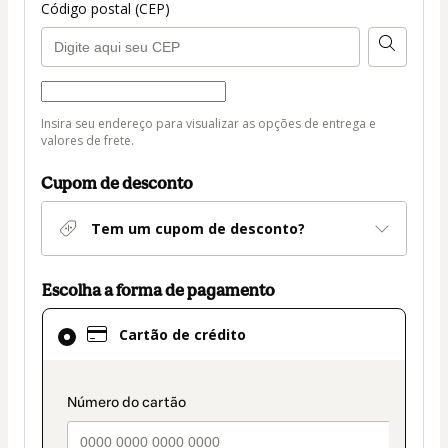
Código postal (CEP)
Forma de entrega
Forma
Insira seu endereço para visualizar as opções de entrega e
de
valores de frete.
entrega
Cupom de desconto
Tem um cupom de desconto?
Escolha a forma de pagamento
Cartão
Cartão de crédito
de
crédito
selecionado
payment_data.section_title_v2
como
método