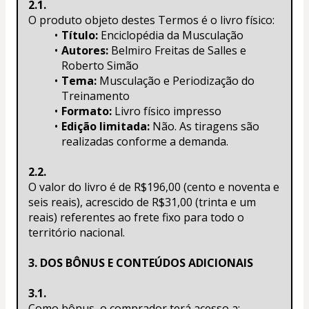
2.1.
O produto objeto destes Termos é o livro físico:
Título:
 Enciclopédia da Musculação
Autores:
 Belmiro Freitas de Salles e 
Roberto Simão
Tema:
 Musculação e Periodização do 
Treinamento
Formato:
 Livro físico impresso
Edição limitada:
 Não. As tiragens são 
realizadas conforme a demanda.
2.2.
O valor do livro é de R$196,00 (cento e noventa e 
seis reais), acrescido de R$31,00 (trinta e um 
reais) referentes ao frete fixo para todo o 
território nacional.
3. DOS BÔNUS E CONTEÚDOS ADICIONAIS
3.1.
Como bônus, o comprador terá acesso a: