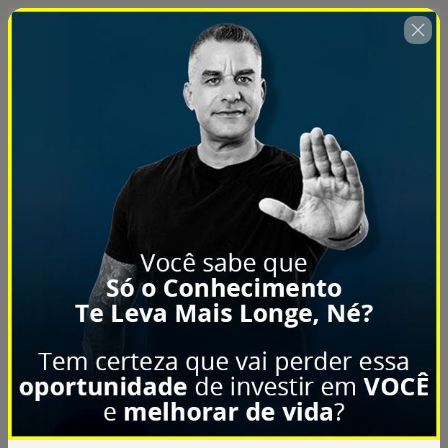
País atual:
🇧🇷
Brasil
Enciclopédia da Musculação -
BRASIL - AF
Autor: De Salles Treinamento
R$ 215,00
ou em 12 x de R$ 23,56 * no cartão
de R$ 391 por R$ 246 ($215 + $31 FRETE FIXO)