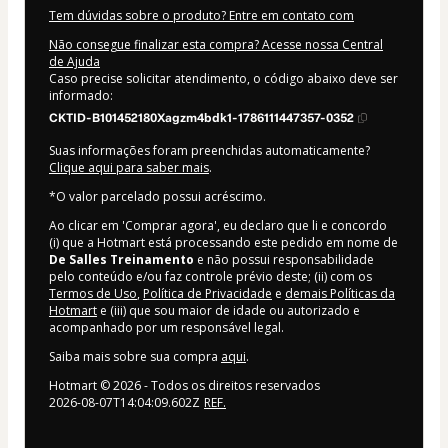
Tem dúvidas sobre o produto? Entre em contato com
Não consegue finalizar esta compra? Acesse nossa Central
de Ajuda
Caso precise solicitar atendimento, o código abaixo deve ser
informado:
CKTID-B101452180Xagzm4bdk1-1786111447357-0352
Suas informações foram preenchidas automaticamente?
Clique aqui para saber mais
.
*O valor parcelado possui acréscimo.
Ao clicar em 'Comprar agora', eu declaro que li e concordo
(i) que a Hotmart está processando este pedido em nome de
De Salles Treinamento
e não possui responsabilidade
pelo conteúdo e/ou faz controle prévio deste; (ii) com os
Termos de Uso
,
Política de Privacidade
e
demais Políticas da
Hotmart
e (iii) que sou maior de idade ou autorizado e
acompanhado por um responsável legal.
Saiba mais sobre sua compra
aqui
.
Hotmart ©
2026
- Todos os direitos reservados
2026-08-07T14:04:09.602Z
REF.