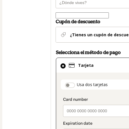
Cupón de descuento
¿Tienes un cupón de descue
Selecciona el método de pago
El
Tarjeta
método
de
pago
payment_data.secti
Usa dos tarjetas
seleccionado
es
Tarjeta