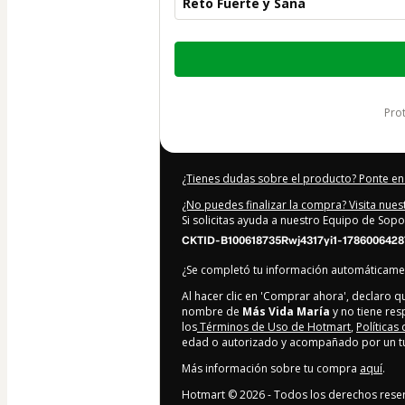
Reto Fuerte y Sana
Total
de
97,00 US$
pr
¿Tienes dudas sobre el producto? Ponte en
¿No puedes finalizar la compra? Visita nue
Si solicitas ayuda a nuestro Equipo de Sopo
CKTID-B100618735Rwj4317yi1-178600642
¿Se completó tu información automáticam
Al hacer clic en 'Comprar ahora', declaro 
nombre de
Más Vida María
y no tiene res
los
Términos de Uso de Hotmart
,
Políticas
edad o autorizado y acompañado por un tut
Más información sobre tu compra
aquí
.
Hotmart ©
2026
- Todos los derechos rese