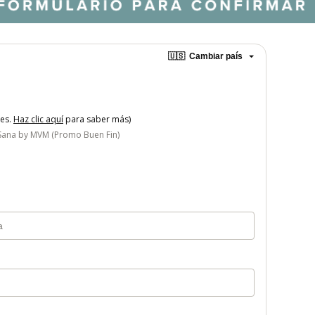
🇺🇸
Cambiar país
tes.
Haz clic aquí
para saber más)
y Sana by MVM (Promo Buen Fin)