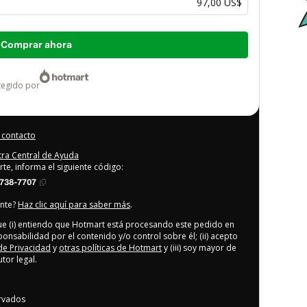
97,00 US$
Comprar ahora
otegido por
 contacto
stra Central de Ayuda
rte, informa el siguiente código:
8738-7707
ente?
Haz clic aquí para saber más
.
que (i) entiendo que Hotmart está procesando este pedido en
ponsabilidad por el contenido y/o control sobre él; (ii) acepto
 de Privacidad
y
otras políticas de Hotmart
y (iii) soy mayor de
or legal.
rvados