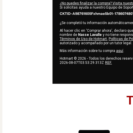
¿No puedes finalizar la compra? Visita nues
Si solicitas ayuda a nuestro Equipo de Soport
CKTID-A98761605Fxhmae5b01-178607480
¿Se completó tu información automáticame
Al hacer clic en 'Comprar ahora', declaro q
nombre de
Nasse Lavalle
y no tiene responsa
Términos de Uso de Hotmart
,
Políticas de P
autorizado y acompañado por un tutor legal.
Más información sobre tu compra
aquí
.
Hotmart ©
2026
- Todos los derechos reser
2026-08-07T03:53:29.313Z
REF.
T