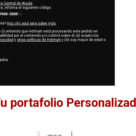
tra Central de Ayuda
e, informa el siguiente código:
7496-5989
nte?
Haz clic aquí para saber más
.
ue (i) entiendo que Hotmart está procesando este pedido en
bilidad por el contenido y/o control sobre él; (ii) acepto los
rivacidad
y
otras políticas de Hotmart
y (iii) soy mayor de edad o
vados
u portafolio Personaliza