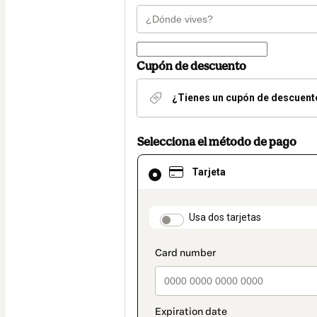
Cupón de descuento
¿Tienes un cupón de descuent
Selecciona el método de pago
El
Tarjeta
método
de
pago
seleccionado
payment_data.section
Usa dos tarjetas
es
Tarjeta