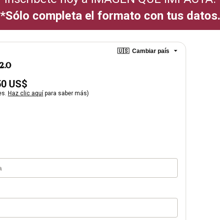
*Sólo completa el formato con tus datos
🇺🇸
Cambiar país
2.0
50 US$
es.
Haz clic aquí
para saber más)