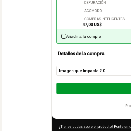
- DEPURACIÓN

- ACOMODO

- COMPRAS INTELIGENTES
47,00 US$
Añadir a la compra
Detalles de la compra
Imagen que Impacta 2.0
Total
de
397,00 US$
pr
¿Tienes dudas sobre el producto? Ponte en 