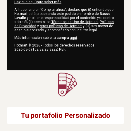
Haz clic aquí para saber más
.
Al hacer clic en 'Comprar ahora', declaro que (i) entiendo que
Hotmart está procesando este pedido en nombre de
Nasse
Lavalle
y no tiene responsabilidad por el contenido y/o control
sobre él; (ii) acepto los
Términos de Uso de Hotmart
,
Políticas
de Privacidad
y
otras políticas de Hotmart
y (iii) soy mayor de
edad o autorizado y acompañado por un tutor legal.
Más información sobre tu compra
aquí
.
Hotmart ©
2026
- Todos los derechos reservados
2026-08-09T02:32:23.322Z
REF.
Tu portafolio Personalizado