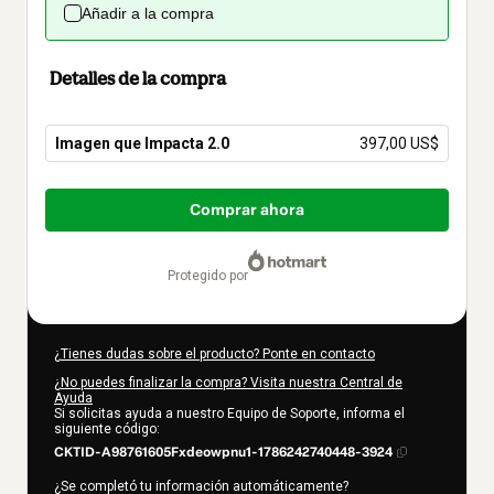
Añadir a la compra
Detalles de la compra
Imagen que Impacta 2.0
397,00 US$
Total
de
Comprar ahora
397,00 US$
protegido por
¿Tienes dudas sobre el producto? Ponte en contacto
¿No puedes finalizar la compra? Visita nuestra Central de
Ayuda
Si solicitas ayuda a nuestro Equipo de Soporte, informa el
siguiente código:
CKTID-A98761605Fxdeowpnu1-1786242740448-3924
¿Se completó tu información automáticamente?