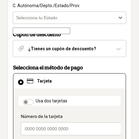
C. Autónoma/Depto./Estado/Prov.
Cupón de descuento
¿Tienes un cupón de descuento?
Selecciona el método de pago
El
Tarjeta
método
de
pago
seleccionado
payment_data.section_title_v2
Usa dos tarjetas
es
Tarjeta