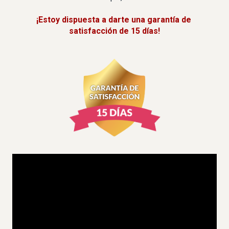
¡Estoy dispuesta a darte una garantía de 
satisfacción de 15 días!