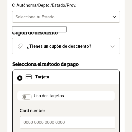
C. Autónoma/Depto./Estado/Prov.
Cupón de descuento
¿Tienes un cupón de descuento?
Selecciona el método de pago
El
Tarjeta
método
de
pago
seleccionado
payment_data.section_title_v2
Usa dos tarjetas
es
Tarjeta