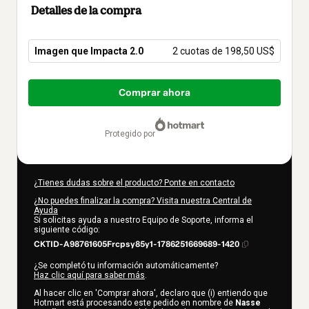
Detalles de la compra
Imagen que Impacta 2.0
2 cuotas de 198,50 US$
Total
de
Comprar ahora
397,00 US$
protegido por
¿Tienes dudas sobre el producto? Ponte en contacto
¿No puedes finalizar la compra? Visita nuestra Central de
Ayuda
Si solicitas ayuda a nuestro Equipo de Soporte, informa el
siguiente código:
CKTID-A98761605Frcpsy85y1-1786251669689-1420
¿Se completó tu información automáticamente?
Haz clic aquí para saber más
.
Al hacer clic en 'Comprar ahora', declaro que (i) entiendo que
Hotmart está procesando este pedido en nombre de
Nasse