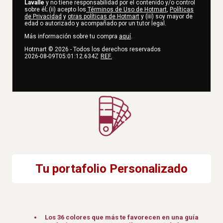
Lavalle
y no tiene responsabilidad por el contenido y/o control
sobre él; (ii) acepto los
Términos de Uso de Hotmart
,
Políticas
de Privacidad
y
otras políticas de Hotmart
y (iii) soy mayor de
edad o autorizado y acompañado por un tutor legal.
Más información sobre tu compra
aquí
.
Hotmart ©
2026
- Todos los derechos reservados
2026-08-09T05:01:12.634Z
REF.
Tu portafolio Personalizado
Los 36 colores que más te favorecen en una guía