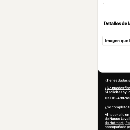
Detalles de
Imagen que 
Total
de
57,00 US$
¿Tienes dudas 
¿No puedes fina
Si solicitas ay
CKTID-A987616
¿Se completó 
Al hacer clic e
de
Nasse Laval
de Hotmart
,
Po
acompañado por