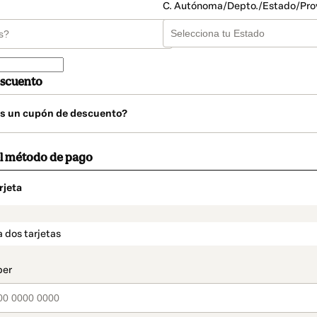
C. Autónoma/Depto./Estado/Pro
scuento
s un cupón de descuento?
el método de pago
rjeta
o
t_data.section_title_v2
 dos tarjetas