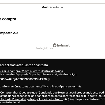
Mostrar más
 la compra
Impacta 2.0
protegido por
sobre el producto? Ponte en contacto
lizar la compra? Visita nuestra Central de Ayuda
uda a nuestro Equipo de Soporte, informa el siguiente código:
05Foz0lr0ji1-1786205695951-2496
tu información automáticamente?
Haz clic aquí para saber más
.
n 'Comprar ahora', declaro que (i) entiendo que Hotmart está procesando este pe
le
y no tiene responsabilidad por el contenido y/o control sobre él; (ii) acepto los
Té
líticas de Privacidad
y
otras políticas de Hotmart
y (iii) soy mayor de edad o autor
 un tutor legal.