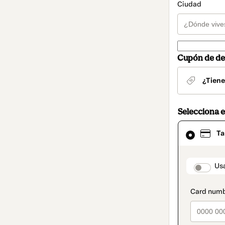
Ciudad
Cupón de de
¿Tiene
Selecciona 
El
Ta
método
de
pago
seleccionad
paymen
Usa
es
Tarjeta