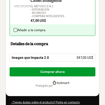
Clóset Inteligente
EL MÉTODO D.A.C

- DEPURACIÓN

- ACOMODO

- COMPRAS INTELIGENTES
47,00 US$
Añadir a la compra
Detalles de la compra
Imagen que Impacta 2.0
347,00 US$
Total
de
Comprar ahora
347,00 US$
protegido por
¿Tienes dudas sobre el producto? Ponte en contacto