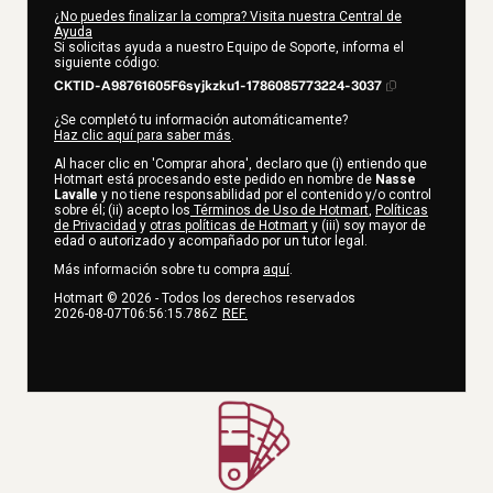
¿No puedes finalizar la compra? Visita nuestra Central de
Ayuda
Si solicitas ayuda a nuestro Equipo de Soporte, informa el
siguiente código:
CKTID-A98761605F6syjkzku1-1786085773224-3037
¿Se completó tu información automáticamente?
Haz clic aquí para saber más
.
Al hacer clic en 'Comprar ahora', declaro que (i) entiendo que
Hotmart está procesando este pedido en nombre de
Nasse
Lavalle
y no tiene responsabilidad por el contenido y/o control
sobre él; (ii) acepto los
Términos de Uso de Hotmart
,
Políticas
de Privacidad
y
otras políticas de Hotmart
y (iii) soy mayor de
edad o autorizado y acompañado por un tutor legal.
Más información sobre tu compra
aquí
.
Hotmart ©
2026
- Todos los derechos reservados
2026-08-07T06:56:15.786Z
REF.