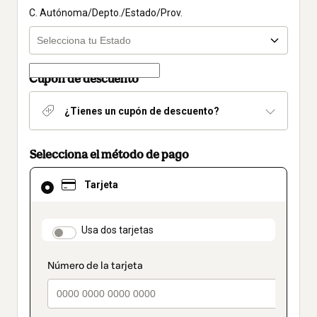
C. Autónoma/Depto./Estado/Prov.
Cupón de descuento
¿Tienes un cupón de descuento?
Selecciona el método de pago
El
Tarjeta
método
de
pago
seleccionado
payment_data.section_title_v2
Usa dos tarjetas
es
Tarjeta