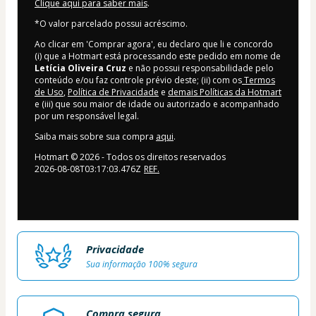
Clique aqui para saber mais
.
*O valor parcelado possui acréscimo.
Ao clicar em 'Comprar agora', eu declaro que li e concordo
(i) que a Hotmart está processando este pedido em nome de
Letícia Oliveira Cruz
e não possui responsabilidade pelo
conteúdo e/ou faz controle prévio deste; (ii) com os
Termos
de Uso
,
Política de Privacidade
e
demais Políticas da Hotmart
e (iii) que sou maior de idade ou autorizado e acompanhado
por um responsável legal.
Saiba mais sobre sua compra
aqui
.
Hotmart ©
2026
- Todos os direitos reservados
2026-08-08T03:17:03.476Z
REF.
Privacidade
Sua informação 100% segura
Compra segura