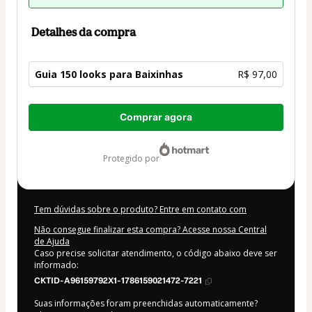
Detalhes da compra
Guia 150 looks para Baixinhas
R$ 97,00
Total
Comprar agora
de
R$ 97,00
protegido por
Tem dúvidas sobre o produto? Entre em contato com
Não consegue finalizar esta compra? Acesse nossa Central
de Ajuda
Caso precise solicitar atendimento, o código abaixo deve ser
informado:
CKTID-A96159792X1-1786159021472-7221
Suas informações foram preenchidas automaticamente?