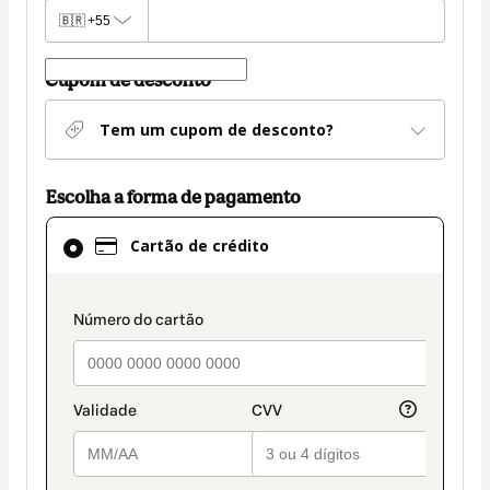
🇧🇷
+55
Cupom de desconto
Tem um cupom de desconto?
Escolha a forma de pagamento
Cartão
Cartão de crédito
de
crédito
selecionado
payment_data.section_title_v2
como
método
de
pagamento