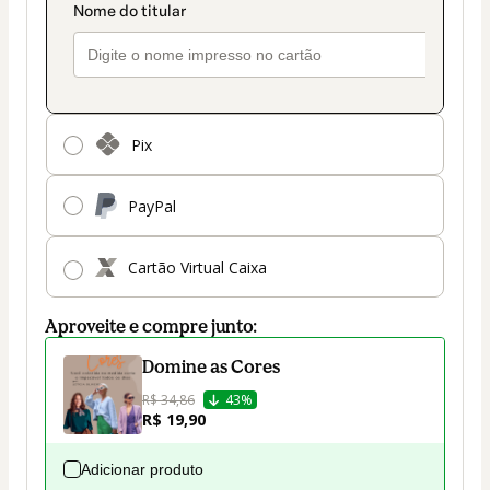
Pix
PayPal
Cartão Virtual Caixa
Aproveite e compre junto:
Domine as Cores
R$ 34,86
43%
R$ 19,90
Adicionar produto