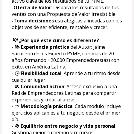
activo clave de los resultados de tu PYME.
-Oferta de Valor
: Dispara los resultados de tus 
ventas con una Propuesta de Valor irresistible.
-Toma decisiones
 estratégicas alineadas con los 
objetivos de ser eficiente, rentable y crecer.
 💡 ¿Por qué este curso es diferente?
- 📚 
Experiencia práctica
 del Autor: Jaime 
Sarmiento F., es Experto PYME, con más de 20 
años formando +20.000 Emprendedores(as) con 
éxito, en América Latina.  
- 🕒 
Flexibilidad total
: Aprende a tu ritmo desde 
cualquier lugar.
- 👥 
Comunidad activa
: Acceso exclusivo a una 
Red de Emprendedoras Latinas para compartir 
experiencias y crear alianzas.
- 🌱 
Metodología práctica
: Cada módulo incluye 
ejercicios aplicables a tu negocio desde el primer 
día.
- 🔄 
Equilibrio entre negocio y vida personal
: 
Gestiona mejor tu tiempo y recursos.