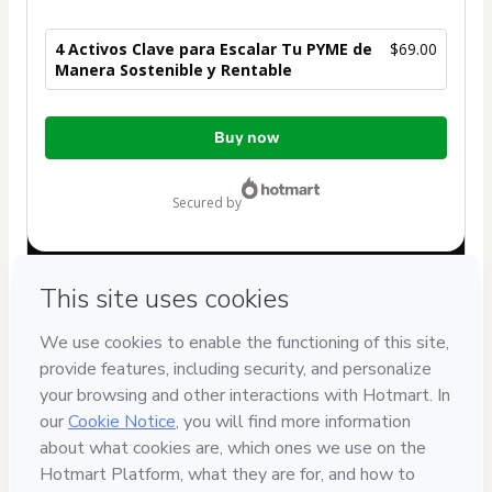
4 Activos Clave para Escalar Tu PYME de
$69.00
Manera Sostenible y Rentable
Total
Buy now
of
$69.00
secured by
Have questions about the product? Please contact
Can't complete this purchase? Please visit our Help Center
If you need to submit a request to our support team, please
provide the code below:
CKTID-A96126053S1-1786048560941-6867
Was your information autofill in?
Click here to learn more
.
By clicking 'Buy Now' I declare that I (i) understand that
Hotmart is processing this order on behalf of
Jaime
Sarmiento F.
and has no responsibility for the content