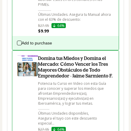
PYMEs. 

...............

Últimas Unidades. Asegura tu Manual ahora 
con el 63% de descuento:
$27.95
64%
$9.99
Add to purchase
Domina tus Miedos y Domina el
Mercado: Cómo Vencer los Tres
Mayores Obstáculos de Todo
Emprendedor - Jaime Sarmiento F.
Potencia tu Curso en Video con esta Guía 
para conocer y superar los miedos que 
afrontan Emprendedores(as), 
Empresarios(as) y ejecutivs(as) en 
Iberoamérica, y lograr tus metas.

.............

Últimas Unidades disponibles, 

Asegura el tuyo con este descuento 
especial...
$27.95
64%