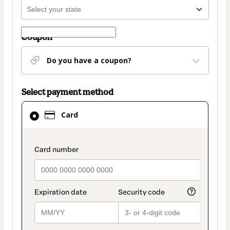
Coupon
Do you have a coupon?
Select payment method
Card
Card
selected
as
payment
payment_data.section_title_v2
method