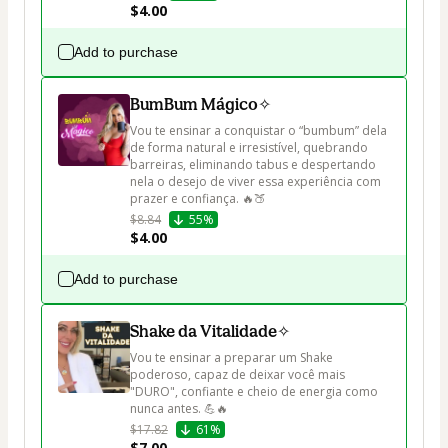
$4.00
Add to purchase
BumBum Mágico✧
Vou te ensinar a conquistar o “bumbum” dela 
de forma natural e irresistível, quebrando 
barreiras, eliminando tabus e despertando 
nela o desejo de viver essa experiência com 
prazer e confiança. 🔥🍑
$8.84
55%
$4.00
Add to purchase
Shake da Vitalidade✧
Vou te ensinar a preparar um Shake 
poderoso, capaz de deixar você mais 
"DURO", confiante e cheio de energia como 
nunca antes. 💪🔥
$17.82
61%
$7.00