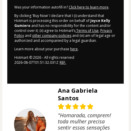
Was your information autofill in?
Click here to learn more
.
By clicking 'Buy Now' I declare that I (i) understand that
Hotmart is processing this order on behalf of
Joyce Kelly
Gumiero
and has no responsibility for the content and/or
control over it; (ii) agree to Hotmart’s
Terms of Use
,
Privacy
Policy
and
other company policies
and (iii) am of legal age or
authorized and accompanied by a legal guardian.
Learn more about your purchase
here
.
Hotmart ©
2026
- All rights reserved
2026-08-07T01:51:32.031Z
REF.
Ana Gabriela
Santos
"Homarada, comprem!
toda mulher precisa
sentir essas sensações