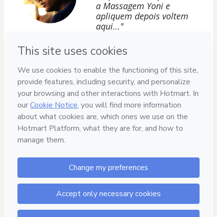
a Massagem Yoni e
apliquem depois voltem
aqui..."
Privacy
Your information is 100% secure
Safe purchase
Secure and authenticated environment
Delivery via E-mail
Access to product delivered by email
Approved content
100% reviewed and approved