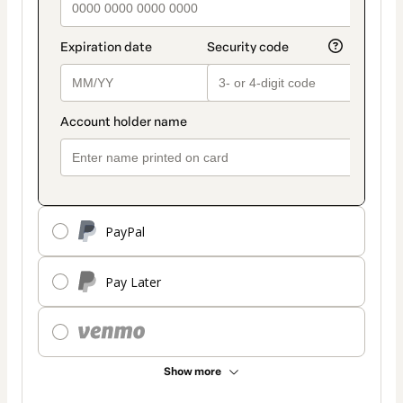
PayPal
Pay Later
Show more