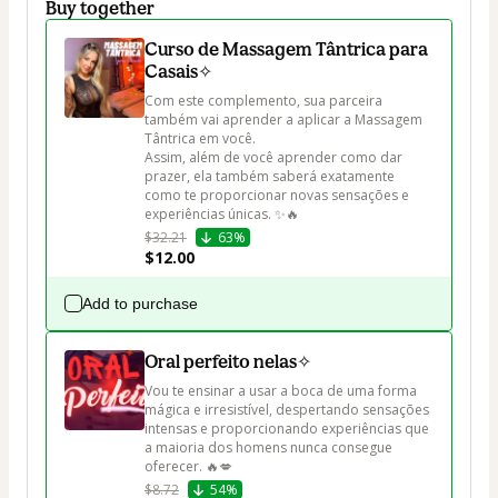
Buy together
Curso de Massagem Tântrica para
Casais✧
Com este complemento, sua parceira 
também vai aprender a aplicar a Massagem 
Tântrica em você.

Assim, além de você aprender como dar 
prazer, ela também saberá exatamente 
como te proporcionar novas sensações e 
experiências únicas. ✨🔥
$32.21
63%
$12.00
Add to purchase
Oral perfeito nelas✧
Vou te ensinar a usar a boca de uma forma 
mágica e irresistível, despertando sensações 
intensas e proporcionando experiências que 
a maioria dos homens nunca consegue 
oferecer. 🔥💋
$8.72
54%