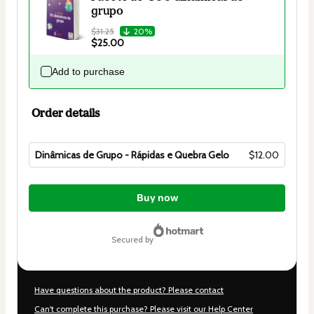
grupo
$31.25
20%
$25.00
Add to purchase
Order details
Dinâmicas de Grupo - Rápidas e Quebra Gelo
$12.00
Total
of
Buy now
$12.00
secured by
Have questions about the product? Please contact
Can't complete this purchase? Please visit our Help Center