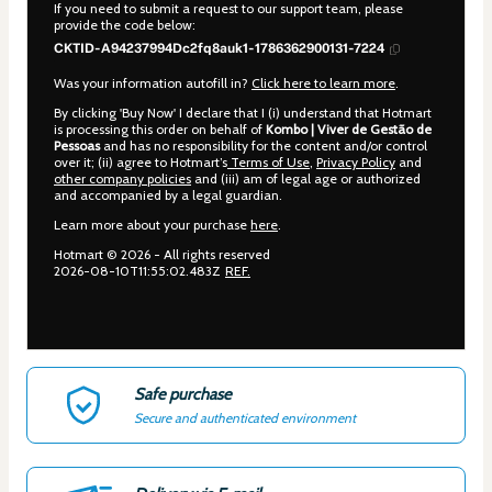
If you need to submit a request to our support team, please
provide the code below:
CKTID-A94237994Dc2fq8auk1-1786362900131-7224
Was your information autofill in?
Click here to learn more
.
By clicking 'Buy Now' I declare that I (i) understand that Hotmart
is processing this order on behalf of
Kombo | Viver de Gestão de
Pessoas
and has no responsibility for the content and/or control
over it; (ii) agree to Hotmart’s
Terms of Use
,
Privacy Policy
and
other company policies
and (iii) am of legal age or authorized
and accompanied by a legal guardian.
Learn more about your purchase
here
.
Hotmart ©
2026
- All rights reserved
2026-08-10T11:55:02.483Z
REF.
Safe purchase
Secure and authenticated environment