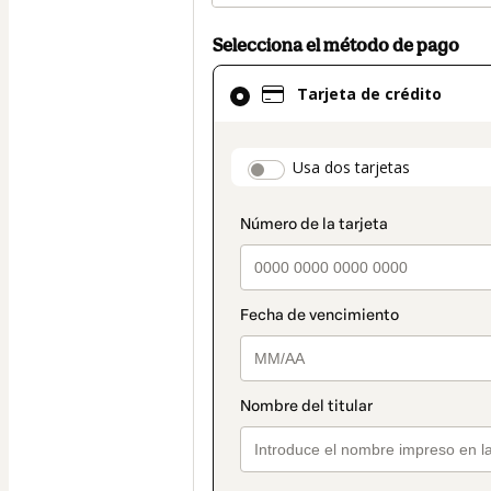
Selecciona el método de pago
El
Tarjeta de crédito
método
de
pago
payment_data.secti
Usa dos tarjetas
seleccionado
es
Tarjeta
de
crédito