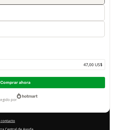
47,00 US$
Comprar ahora
otegido por
 contacto
stra Central de Ayuda