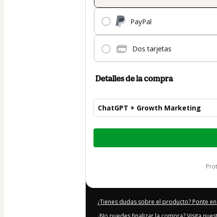
PayPal
Dos tarjetas
Detalles de la compra
ChatGPT + Growth Marketing
Total
de
47,00 US$
pr
¿Tienes dudas sobre el producto? Ponte en
¿No puedes finalizar la compra? Visita nue