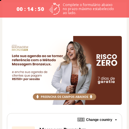
Complete o formulário abaixo
00 : 14 : 50
no prazo máximo estabelecido
ao lado.
🇺🇸
Change country