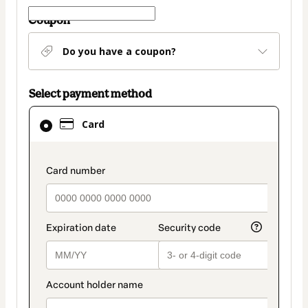
Coupon
Do you have a coupon?
Select payment method
Card
Card
selected
as
payment
payment_data.section_title_v2
method