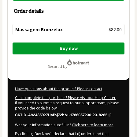
Order details
Massagem Bronzelux
$82.00
Total
Buy now
of
$82.00
secured by
Have questions about the product? Please contact
Can't complete this purchase? Please visit our Help Center
If you need to submit a request to our support team, please
provide the code below:
CKTID-A92435927Uafbj72bb1-1786057230123-8285
Was your information autofill in?
Click here to learn more
.
By clicking 'Buy Now' I declare that I (i) understand that