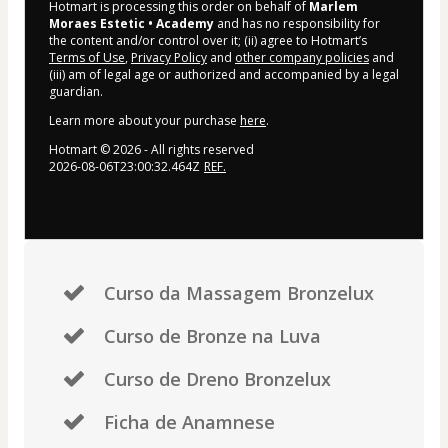
Hotmart is processing this order on behalf of
Marlem
Moraes Estetic • Academy
and has no responsibility for
the content and/or control over it; (ii) agree to Hotmart’s
Terms of Use
,
Privacy Policy
and
other company policies
and
(iii) am of legal age or authorized and accompanied by a legal
guardian.
Learn more about your purchase
here
.
Hotmart ©
2026
- All rights reserved
2026-08-06T23:00:32.464Z
REF.
Curso da Massagem Bronzelux
Curso de Bronze na Luva
Curso de Dreno Bronzelux
Ficha de Anamnese