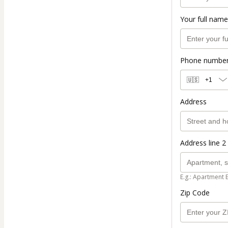
Your full name
Phone numbe
🇺🇸
+1
Address
Address line 2 
E.g.: Apartment 
Zip Code