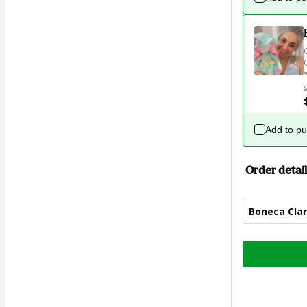
Add to p
Order detail
Boneca Cla
Total
of
$22.00