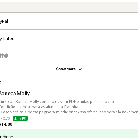
yPal
y Later
Show more
r
Boneca Molly
Curso da Boneca Molly com moldes em PDF e aulas passo a passo.

Condição especial para as alunas da Clarinha. 

*Caso você saia dessa página sem adicionar essa oferta, não verá ela novamen
$30.72
54%
$14.00
urchase