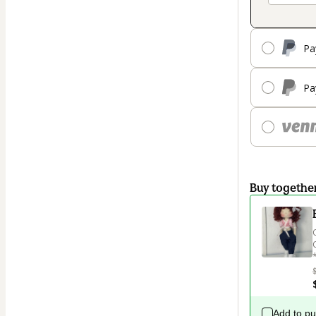
Pa
Pa
Buy togethe
Add to p