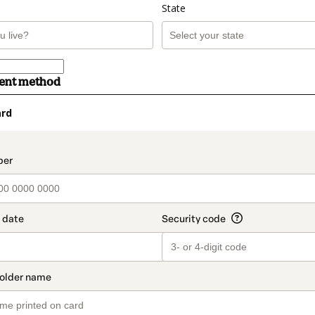
State
ment method
ard
t_data.section_title_v2