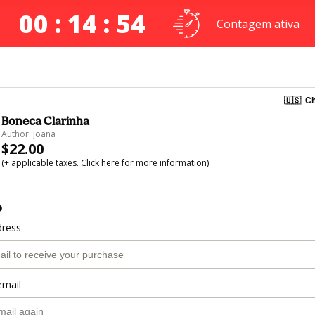
00 : 14 : 53
Contagem ativa
🇺🇸
Ch
Boneca Clarinha
Author: Joana
$22.00
(+ applicable taxes.
Click here
for more information)
o
dress
email