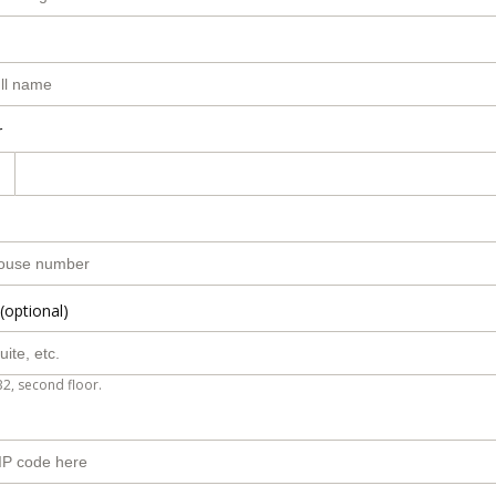
r
(optional)
B2, second floor.