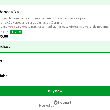
Boneca Iza
Curso da Boneca Iza com moldes em PDF e aulas passo a passo.

Condição especial para as alunas da Clarinha. 

*Caso você saia dessa página sem adicionar essa oferta, não verá ela novamen
$24.37
79%
$5.00
urchase
s
rinha
Buy now
secured by