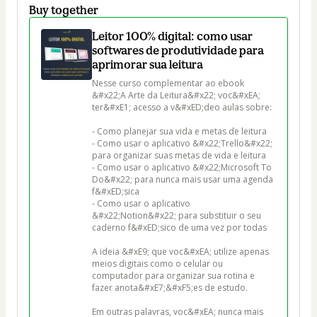
Buy together
Leitor 100% digital: como usar
softwares de produtividade para
aprimorar sua leitura
Nesse curso complementar ao ebook 
&#x22;A Arte da Leitura&#x22; voc&#xEA; 
ter&#xE1; acesso a v&#xED;deo aulas sobre:

- Como planejar sua vida e metas de leitura

- Como usar o aplicativo &#x22;Trello&#x22; 
para organizar suas metas de vida e leitura

- Como usar o aplicativo &#x22;Microsoft To 
Do&#x22; para nunca mais usar uma agenda 
f&#xED;sica

- Como usar o aplicativo 
&#x22;Notion&#x22; para substituir o seu 
caderno f&#xED;sico de uma vez por todas

A ideia &#xE9; que voc&#xEA; utilize apenas 
meios digitais como o celular ou 
computador para organizar sua rotina e 
fazer anota&#xE7;&#xF5;es de estudo.

Em outras palavras, voc&#xEA; nunca mais 