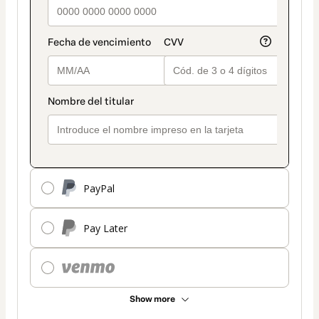
PayPal
Pay Later
Show more