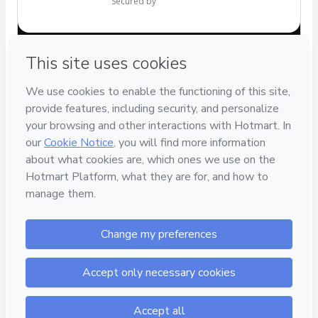
secured by
Have questions about the product? Please contact
Can't complete this purchase? Please visit our Help Center
If you need to submit a request to our support team, please
provide the code below:
CKTID-A89939221V1-1786057108283-9671
Was your information autofill in?
Click here to learn more
.
By clicking 'Buy Now' I declare that I (i) understand that
Hotmart is processing this order on behalf of
Ourbooks
and
has no responsibility for the content and/or control over it; (ii)
agree to Hotmart’s
Terms of Use
,
Privacy Policy
and
other
company policies
and (iii) am of legal age or authorized and
accompanied by a legal guardian.
Learn more about your purchase
here
.
Hotmart ©
2026
- All rights reserved
2026-08-06T22:58:30.374Z
REF.