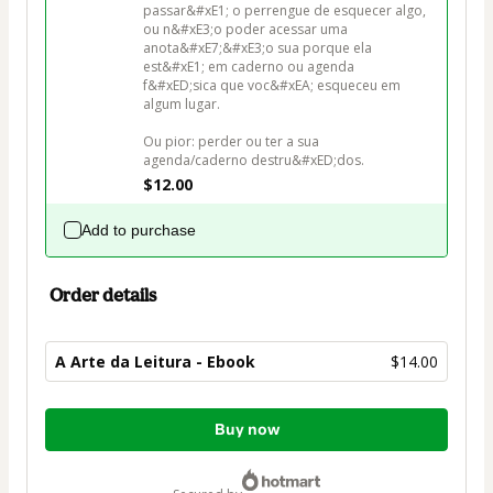
passar&#xE1; o perrengue de esquecer algo, 
ou n&#xE3;o poder acessar uma 
anota&#xE7;&#xE3;o sua porque ela 
est&#xE1; em caderno ou agenda 
f&#xED;sica que voc&#xEA; esqueceu em 
algum lugar.

Ou pior: perder ou ter a sua 
agenda/caderno destru&#xED;dos.
$12.00
Add to purchase
Order details
A Arte da Leitura - Ebook
$14.00
Total
Buy now
of
$14.00