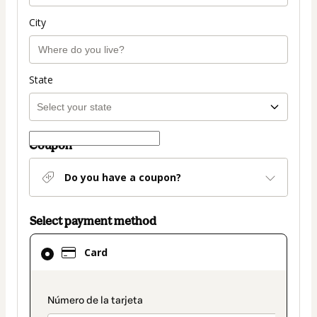
City
State
Coupon
Do you have a coupon?
Select payment method
Card
Card
selected
as
payment
payment_data.section_title_v2
method