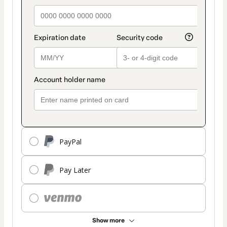
PayPal
Pay Later
Show more