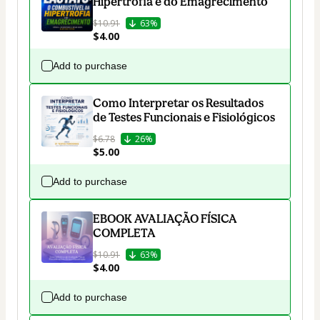
Hipertrofia e do Emagrecimento
$10.91
63%
$4.00
Add to purchase
Como Interpretar os Resultados
de Testes Funcionais e Fisiológicos
$6.78
26%
$5.00
Add to purchase
EBOOK AVALIAÇÃO FÍSICA
COMPLETA
$10.91
63%
$4.00
Add to purchase