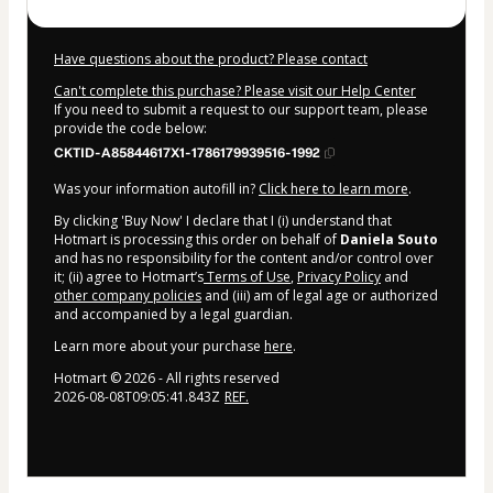
Have questions about the product? Please contact
Can't complete this purchase? Please visit our Help Center
If you need to submit a request to our support team, please
provide the code below:
CKTID-A85844617X1-1786179939516-1992
Was your information autofill in?
Click here to learn more
.
By clicking 'Buy Now' I declare that I (i) understand that
Hotmart is processing this order on behalf of
Daniela Souto
and has no responsibility for the content and/or control over
it; (ii) agree to Hotmart’s
Terms of Use
,
Privacy Policy
and
other company policies
and (iii) am of legal age or authorized
and accompanied by a legal guardian.
Learn more about your purchase
here
.
Hotmart ©
2026
- All rights reserved
2026-08-08T09:05:41.843Z
REF.