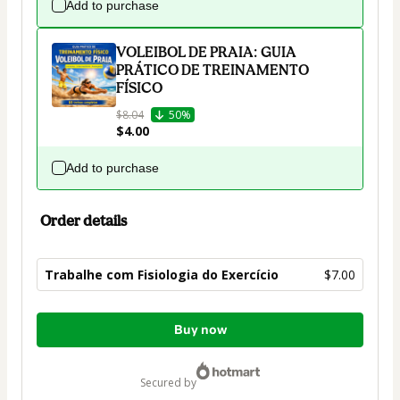
Add to purchase
VOLEIBOL DE PRAIA: GUIA
PRÁTICO DE TREINAMENTO
FÍSICO
$8.04
50%
$4.00
Add to purchase
Order details
Trabalhe com Fisiologia do Exercício
$7.00
Total
Buy now
of
$7.00
secured by