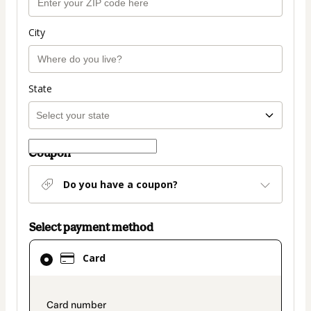
City
State
Coupon
Do you have a coupon?
Select payment method
Card
Card
selected
as
payment
payment_data.section_title_v2
method