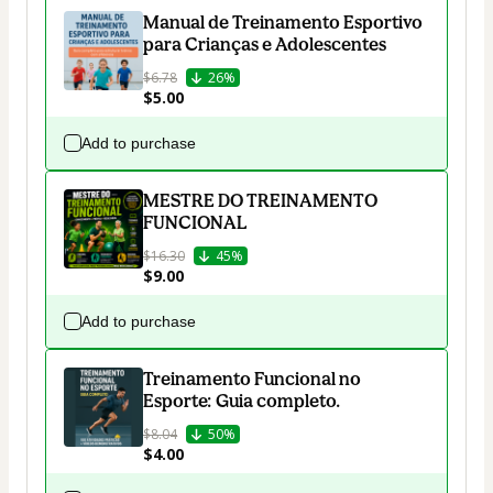
Manual de Treinamento Esportivo
para Crianças e Adolescentes
$6.78
26%
$5.00
Add to purchase
MESTRE DO TREINAMENTO
FUNCIONAL
$16.30
45%
$9.00
Add to purchase
Treinamento Funcional no
Esporte: Guia completo.
$8.04
50%
$4.00