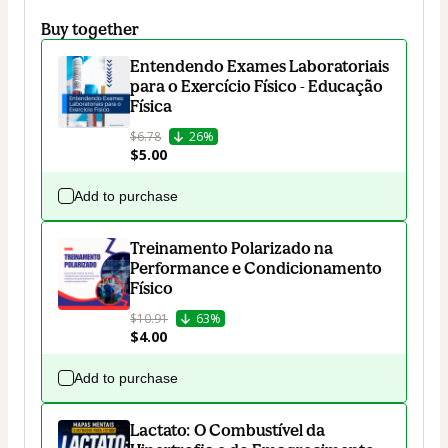
Buy together
Entendendo Exames Laboratoriais
para o Exercício Físico - Educação
Física
$6.78
26%
$5.00
Add to purchase
Treinamento Polarizado na
Performance e Condicionamento
Físico
$10.91
63%
$4.00
Add to purchase
Lactato: O Combustível da