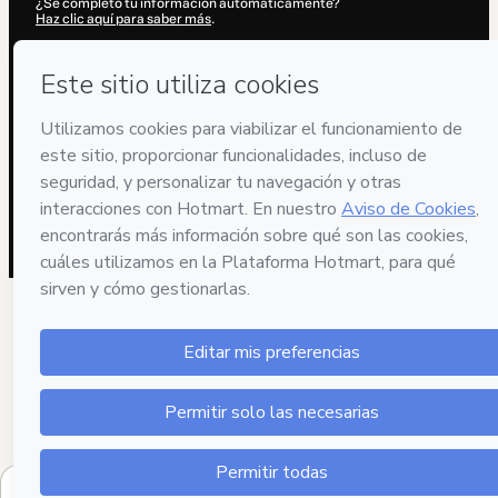
¿Se completó tu información automáticamente?
Haz clic aquí para saber más
.
Al hacer clic en 'Comprar ahora', declaro que (i) entiendo que Hotmart
está procesando este pedido en nombre de
Colecciones Didácticas
y no tiene responsabilidad por el contenido y/o control sobre él; (ii)
acepto los
Términos de Uso de Hotmart
,
Políticas de Privacidad
y
otras políticas de Hotmart
y (iii) soy mayor de edad o autorizado y
acompañado por un tutor legal.
Más información sobre tu compra
aquí
.
Hotmart ©
2026
- Todos los derechos reservados
2026-08-06T12:06:55.845Z
REF.