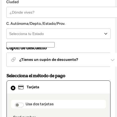
Ciudad
C. Autónoma/Depto./Estado/Prov.
Cupón de descuento
¿Tienes un cupón de descuento?
Selecciona el método de pago
El
Tarjeta
método
de
pago
seleccionado
payment_data.section_title_v2
Usa dos tarjetas
es
Tarjeta