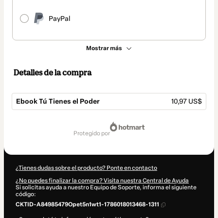
PayPal
Mostrar más
Detalles de la compra
Ebook Tú Tienes el Poder
10,97 US$
Total
de
protegido por
10,97 US$
¿Tienes dudas sobre el producto? Ponte en contacto
¿No puedes finalizar la compra? Visita nuestra Central de Ayuda
Si solicitas ayuda a nuestro Equipo de Soporte, informa el siguiente
código:
CKTID-A84985479Opet5n1wt1-1786018013468-1311