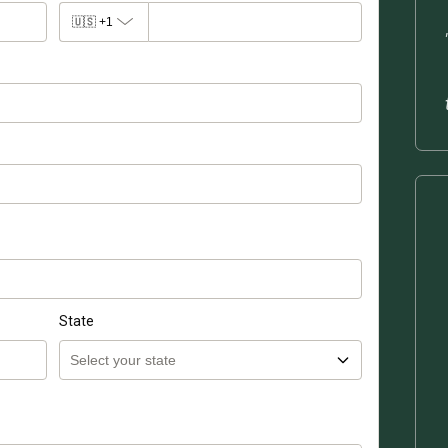
🇺🇸
+1
State