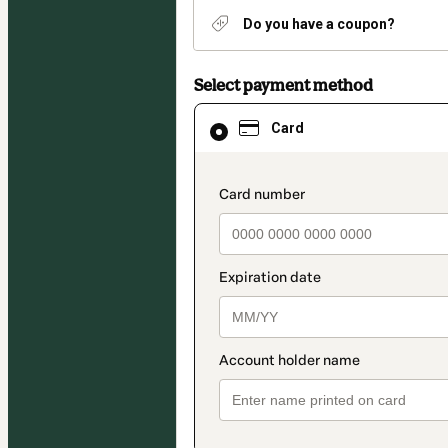
Do you have a coupon?
Select payment method
Card
Card
selected
as
payment
method
payment_data.section