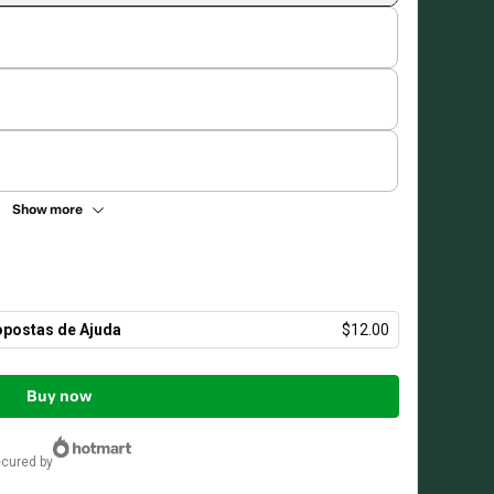
Show more
opostas de Ajuda
$12.00
Buy now
ecured by