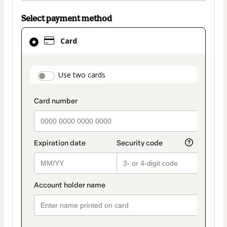
Select payment method
Card
Card
selected
as
payment
payment_data.section_title_v2
Use two cards
method