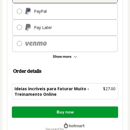
PayPal
Pay Later
Show more
Order details
Ideias Incríveis para Faturar Muito -
$27.00
Treinamento Online
Total
Buy now
of
$27.00
secured by