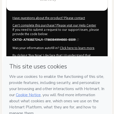
Have questions about the product? Please contact
Can't complete this purchase? Please visit our Help Center
If you need to submit a request to our support team, please
provide the code below:
CKTID-A79382724J1-1786084994660-6509
Was your information autofill in?
Click here to learn more
.
By clicking 'Buy Now' I declare that I (i) understand that
Hotmart is processing this order on behalf of
Edivaldo
Ascaneo
and has no responsibility for the content and/or
control over it; (ii) agree to Hotmart’s
Terms of Use
,
Privacy
Policy
and
other company policies
and (iii) am of legal age or
authorized and accompanied by a legal guardian.
Learn more about your purchase
here
.
Hotmart ©
2026
- All rights reserved
2026-08-07T06:43:17.461Z
REF.