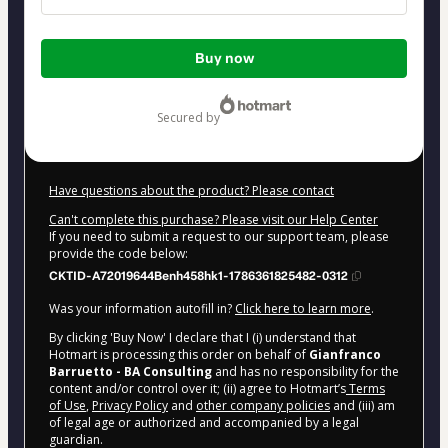
Total
Buy now
of
$39.00
secured by
Have questions about the product? Please contact
Can't complete this purchase? Please visit our Help Center
If you need to submit a request to our support team, please
provide the code below:
CKTID-A72019644Benh458hk1-1786361825482-0312
Was your information autofill in?
Click here to learn more
.
By clicking 'Buy Now' I declare that I (i) understand that
Hotmart is processing this order on behalf of
Gianfranco
Barruetto - BA Consulting
and has no responsibility for the
content and/or control over it; (ii) agree to Hotmart’s
Terms
of Use
,
Privacy Policy
and
other company policies
and (iii) am
of legal age or authorized and accompanied by a legal
guardian.