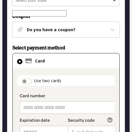
Coupon
Do you have a coupon?
Select payment method
Card
Card
selected
as
payment
payment_data.section_title_v2
Use two cards
method