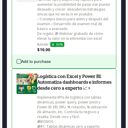
aumentar la posibilidad de pasar ese puesto 
deseado y crecer. descubrirás Estrategias 
únicas que no verás ni en youtube: 
✅Consejos únicos para antes y después del 
examen ✅Desarrollo de examen real de 
básico a avanzado

De regalo: 🎁 Webinar grabado de cómo 
elevar tu valor en la entrevista con excel.
$29.00
66%
$10.00
Add to purchase
Logística con Excel y Power BI:
Automatiza dashboards e informes
desde cero a experto 📈⚡
Implementa KPIs de logística con tablas 
dinámicas, power query, power pivot y 
Power BI: ERI, ERU, % rotación, % utilización 
de almacén, etc. Controla tu negocio y 
resalta. Desde cero y fácil.

🎁BONOS:

🎁#1: Tablas dinámicas cero a experto
