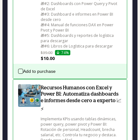
🎁#2: Dashboards con Power Query y Pivot 
de Excel

🎁#3: Dashboard e informes en Power BI 
desde cero

🎁#4: Manual de funciones DAX en Power 
Pivot y Power BI

🎁#5: Dashboards y reportes de logística 
para descargar

🎁#6: Libros de Logística para descargar
$39.00
74%
$10.00
Add to purchase
Recursos Humanos con Excel y
Power BI: Automatiza dashboards
e informes desde cero a experto 📈
⚡
Implementa KPIs usando tablas dinámicas, 
power query, power pivot y Power BI: 
Rotación de personal, Headcount, brecha 
salarial, etc. Controla tu negocio y destaca. 