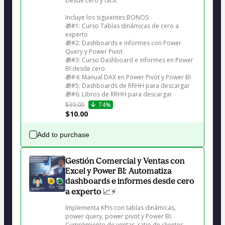
Desde cero y fácil.

Incluye los siguientes BONOS:

🎁#1: Curso Tablas dinámicas de cero a 
experto

🎁#2: Dashboards e informes con Power 
Query y Power Pivot

🎁#3: Curso Dashboard e informes en Power 
BI desde cero

🎁#4: Manual DAX en Power Pivot y Power BI

🎁#5: Dashboards de RRHH para descargar

🎁#6: Libros de RRHH para descargar
$39.00
74%
$10.00
Add to purchase
Gestión Comercial y Ventas con
Excel y Power BI: Automatiza
dashboards e informes desde cero
a experto 📈⚡
Implementa KPIs con tablas dinámicas, 
power query, power pivot y Power BI: 
Cumplimiento de ventas, ratio de clientes 