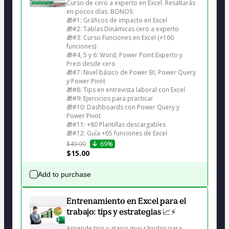
Curso de cero a experto en Excel. Resaltarás 
en pocos días. BONOS:

🎁#1: Gráficos de impacto en Excel

🎁#2: Tablas Dinámicas cero a experto

🎁#3: Curso Funciones en Excel (+160 
funciones)

🎁#4, 5 y 6: Word, Power Point Experto y 
Prezi desde cero

🎁#7: Nivel básico de Power BI, Power Query 
y Power Pivot

🎁#8: Tips en entrevista laboral con Excel

🎁#9: Ejercicios para practicar

🎁#10: Dashboards con Power Query y 
Power Pivot

🎁#11: +80 Plantillas descargables

🎁#12: Guía +65 funciones de Excel
$49.00
69%
$15.00
Add to purchase
Entrenamiento en Excel para el
trabajo: tips y estrategias 📈⚡
Aprende tips y atajos muy rápidos para 