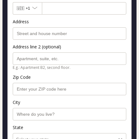
🇺🇸
+1
Address
Address line 2 (optional)
E.g.: Apartment B2, second floor.
Zip Code
City
State