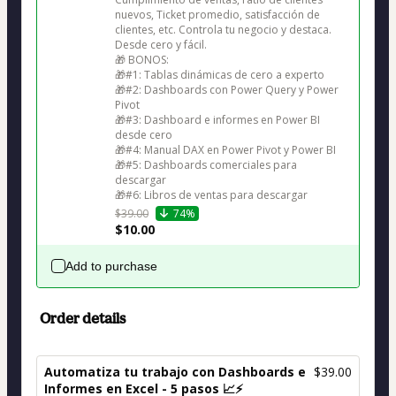
nuevos, Ticket promedio, satisfacción de 
clientes, etc. Controla tu negocio y destaca. 
Desde cero y fácil.

🎁 BONOS:

🎁#1: Tablas dinámicas de cero a experto

🎁#2: Dashboards con Power Query y Power 
Pivot

🎁#3: Dashboard e informes en Power BI 
desde cero

🎁#4: Manual DAX en Power Pivot y Power BI

🎁#5: Dashboards comerciales para 
descargar

🎁#6: Libros de ventas para descargar
$39.00
74%
$10.00
Add to purchase
Order details
Automatiza tu trabajo con Dashboards e
$39.00
Informes en Excel - 5 pasos 📈⚡