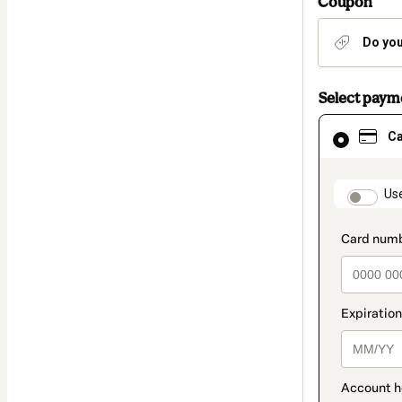
Coupon
Do you
Select pay
Card
C
selected
as
payment
method
paymen
Us