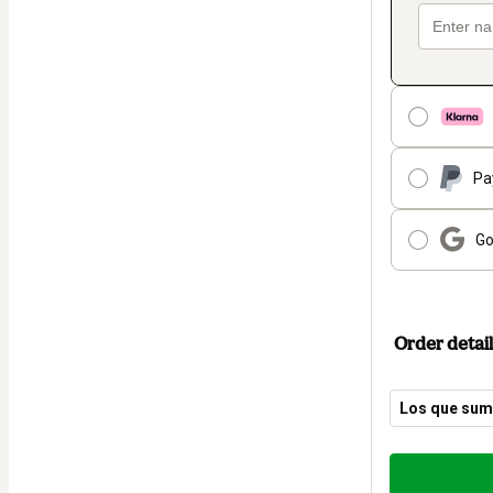
Pa
Go
Order detail
Los que suma
Total
of