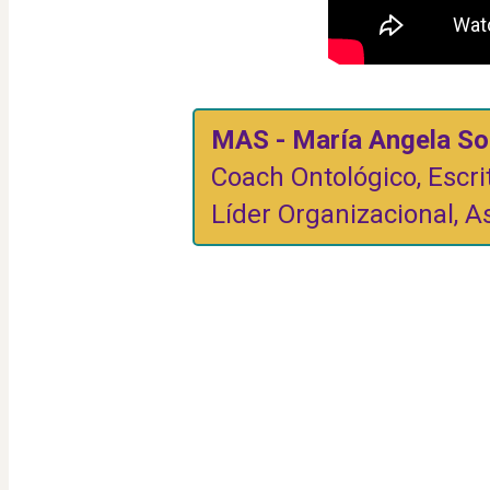
MAS - María Angela So
Coach Ontológico, Escri
Líder Organizacional, A