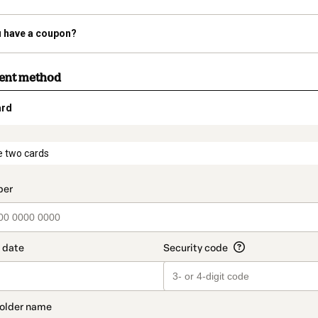
 have a coupon?
ment method
ard
t_data.section_title_v2
e two cards