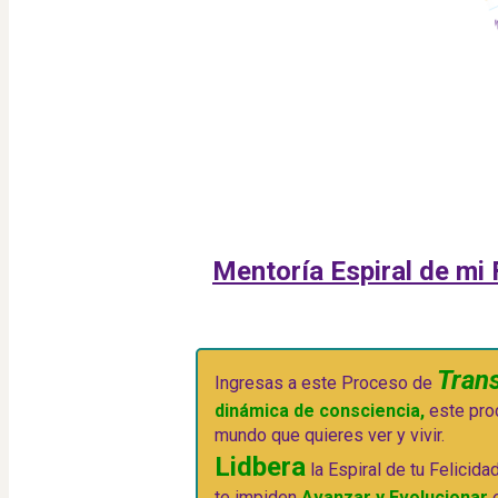
Mentoría Espiral de mi 
Tran
Ingresas a este Proceso de 
dinámica de consciencia,
 este pro
mundo que quieres ver y vivir.
Lidbera
 la Espiral de tu Felicida
te impiden 
Avanzar y Evolucionar
 