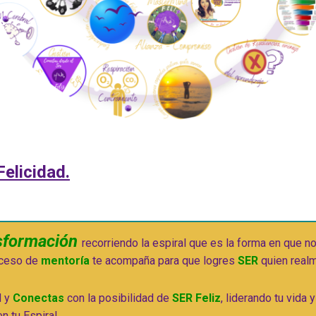
Felicidad.
sformación
recorriendo la espiral que es la forma en que 
ceso de 
mentoría
 te acompaña para que logres
 SER
 quien real
d y
 Conectas
 con la posibilidad de
 SER Feliz
, liderando tu vida 
en tu Espiral.