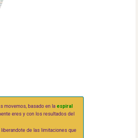
nos movemos, basado en la
 espiral 
mente eres y con los resultados del 
y liberandote de las limitaciones que 