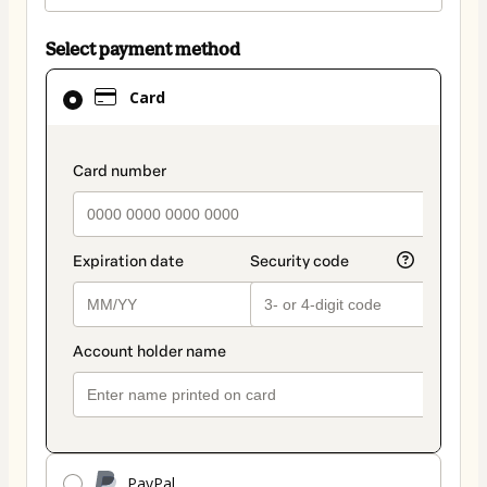
Select payment method
Card
Card
selected
as
payment
payment_data.section_title_v2
method
PayPal