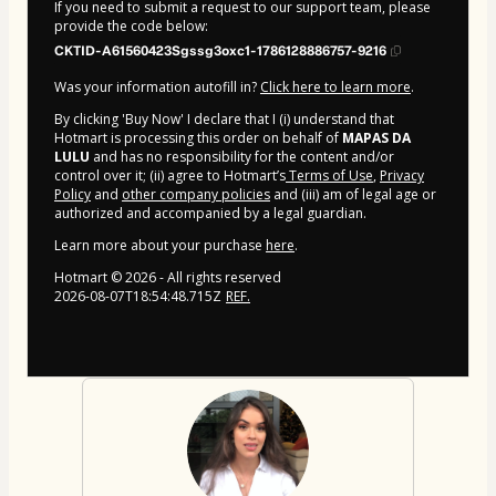
If you need to submit a request to our support team, please
provide the code below:
CKTID-A61560423Sgssg3oxc1-1786128886757-9216
Was your information autofill in?
Click here to learn more
.
By clicking 'Buy Now' I declare that I (i) understand that
Hotmart is processing this order on behalf of
MAPAS DA
LULU
and has no responsibility for the content and/or
control over it; (ii) agree to Hotmart’s
Terms of Use
,
Privacy
Policy
and
other company policies
and (iii) am of legal age or
authorized and accompanied by a legal guardian.
Learn more about your purchase
here
.
Hotmart ©
2026
- All rights reserved
2026-08-07T18:54:48.715Z
REF.