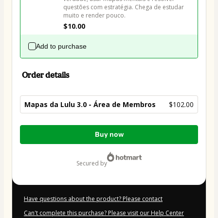
questões com estratégia. Chega de estudar 
muito e render pouco.
$10.00
Add to purchase
Order details
Mapas da Lulu 3.0 - Área de Membros
$102.00
Total
Buy now
of
$102.00
secured by
Have questions about the product? Please contact
Can't complete this purchase? Please visit our Help Center