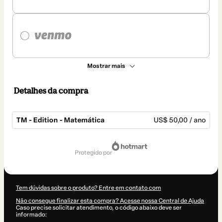
Mostrar mais
Detalhes da compra
TM - Edition - Matemática
US$ 50,00 / ano
Total
de
protegido por
US$ 50,00
Tem dúvidas sobre o produto? Entre em contato com
Não consegue finalizar esta compra? Acesse nossa Central de Ajuda
Caso precise solicitar atendimento, o código abaixo deve ser
informado: