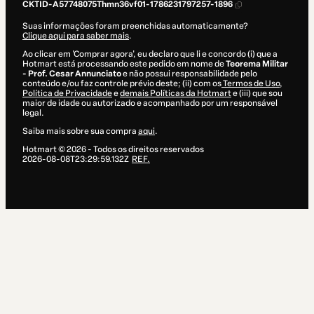
CKTID-A57748075Thmn36vf01-1786231797257-1896
Suas informações foram preenchidas automaticamente?
Clique aqui para saber mais
.
Ao clicar em 'Comprar agora', eu declaro que li e concordo (i) que a
Hotmart está processando este pedido em nome de
Teorema Militar
- Prof. Cesar Annunciato
e não possui responsabilidade pelo
conteúdo e/ou faz controle prévio deste; (ii) com os
Termos de Uso
,
Política de Privacidade
e
demais Políticas da Hotmart
e (iii) que sou
maior de idade ou autorizado e acompanhado por um responsável
legal.
Saiba mais sobre sua compra
aqui
.
Hotmart ©
2026
- Todos os direitos reservados
2026-08-08T23:29:59.132Z
REF.