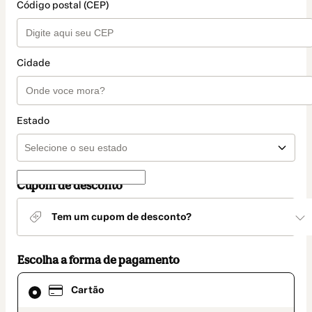
Código postal (CEP)
Cidade
Estado
Cupom de desconto
Tem um cupom de desconto?
Escolha a forma de pagamento
Cartão
Cartão
selecionado
como