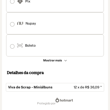
Pix
Nupay
Boleto
Mostrar mais
Detalhes da compra
Viva de Scrap - Miniálbuns
12 x de R$ 36,09 *
Total
de
protegido por
R$ 433,08