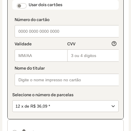
como
payment_data.section_title_v2
Usar dois cartões
método
de
pagamento
Selecione o número de parcelas