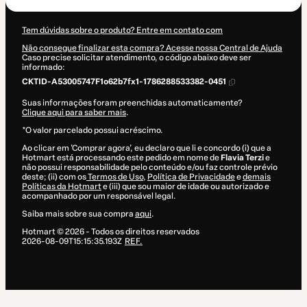
Tem dúvidas sobre o produto? Entre em contato com
Não consegue finalizar esta compra? Acesse nossa Central de Ajuda
Caso precise solicitar atendimento, o código abaixo deve ser
informado:
CKTID-A53005747F1o62b7fx1-1786288533382-0451
Suas informações foram preenchidas automaticamente?
Clique aqui para saber mais
.
*O valor parcelado possui acréscimo.
Ao clicar em 'Comprar agora', eu declaro que li e concordo (i) que a
Hotmart está processando este pedido em nome de
Flavia Terzi
e
não possui responsabilidade pelo conteúdo e/ou faz controle prévio
deste; (ii) com os
Termos de Uso
,
Política de Privacidade
e
demais
Políticas da Hotmart
e (iii) que sou maior de idade ou autorizado e
acompanhado por um responsável legal.
Saiba mais sobre sua compra
aqui
.
Hotmart ©
2026
- Todos os direitos reservados
2026-08-09T15:15:35.193Z
REF.