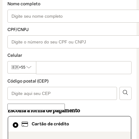
Nome completo
CPF/CNPJ
Celular
🇧🇷
+55
Código postal (CEP)
Escolha a forma de pagamento
Cartão
Cartão de crédito
de
crédito
selecionado