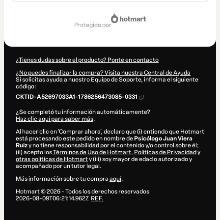
Total
de
protegido por
50,00 US$
¿Tienes dudas sobre el producto? Ponte en contacto
¿No puedes finalizar la compra? Visita nuestra Central de Ayuda
Si solicitas ayuda a nuestro Equipo de Soporte, informa el siguiente
código:
CKTID-A52697033A1-1786256473085-0331
¿Se completó tu información automáticamente?
Haz clic aquí para saber más
.
Al hacer clic en 'Comprar ahora', declaro que (i) entiendo que Hotmart
está procesando este pedido en nombre de
Psicólogo Juan Viera
Ruiz
y no tiene responsabilidad por el contenido y/o control sobre él;
(ii) acepto los
Términos de Uso de Hotmart
,
Políticas de Privacidad
y
otras políticas de Hotmart
y (iii) soy mayor de edad o autorizado y
acompañado por un tutor legal.
Más información sobre tu compra
aquí
.
Hotmart ©
2026
- Todos los derechos reservados
2026-08-09T06:21:14.962Z
REF.