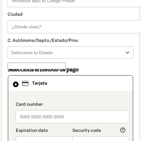
Ciudad
C. Autónoma/Depto./Estado/Prov.
Selecciona el método de pago
El
Tarjeta
método
de
pago
seleccionado
payment_data.section_title_v2
es
Tarjeta