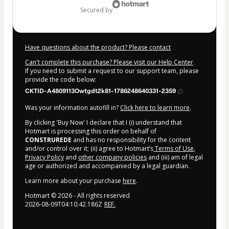
secured by
Have questions about the product? Please contact
Can't complete this purchase? Please visit our Help Center
If you need to submit a request to our support team, please
provide the code below:
CKTID-A4809113Owtgdt2k81-1786248640331-2359
Was your information autofill in?
Click here to learn more
.
By clicking 'Buy Now' I declare that I (i) understand that
Hotmart is processing this order on behalf of
CONSTRUREDE
and has no responsibility for the content
and/or control over it; (ii) agree to Hotmart’s
Terms of Use
,
Privacy Policy
and
other company policies
and (iii) am of legal
age or authorized and accompanied by a legal guardian.
Learn more about your purchase
here
.
Hotmart ©
2026
- All rights reserved
2026-08-09T04:10:42.186Z
REF.