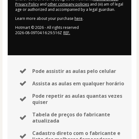
Privacy Policy
and
other company policies
and (iii) am of legal
age or authorized and accompanied by a legal guardian.
Learn more about your purchase
here
.
Hotmart ©
2026
- All rights reserved
2026-08-09T04:16:29.516Z
REF.
Pode assistir as aulas pelo celular
Assista as aulas em qualquer horário
Pode repetir as aulas quantas vezes
quiser
Tabela de preços do fabricante
atualizada
Cadastro direto com o fabricante e