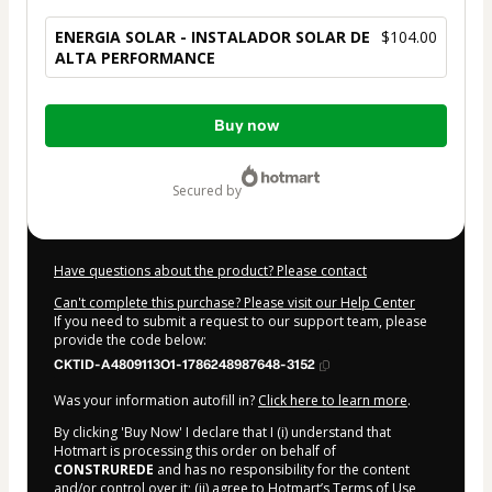
ENERGIA SOLAR - INSTALADOR SOLAR DE
$104.00
ALTA PERFORMANCE
Total
Buy now
of
$104.00
secured by
Have questions about the product? Please contact
Can't complete this purchase? Please visit our Help Center
If you need to submit a request to our support team, please
provide the code below:
CKTID-A4809113O1-1786248987648-3152
Was your information autofill in?
Click here to learn more
.
By clicking 'Buy Now' I declare that I (i) understand that
Hotmart is processing this order on behalf of
CONSTRUREDE
and has no responsibility for the content
and/or control over it; (ii) agree to Hotmart’s
Terms of Use
,