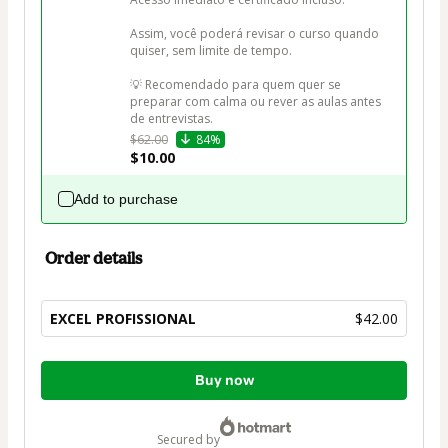
Assim, você poderá revisar o curso quando 
quiser, sem limite de tempo.

💡 Recomendado para quem quer se 
preparar com calma ou rever as aulas antes 
de entrevistas.
$62.00
84%
$10.00
Add to purchase
Order details
EXCEL PROFISSIONAL
$42.00
Total
Buy now
of
$42.00
secured by