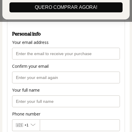
(+ applicable taxes.
Click here
for more
QUERO COMPRAR AGORA!
information)
PLANO COMPLETO
Personal info
Your email address
Confirm your email
Your full name
Phone number
🇺🇸
+1