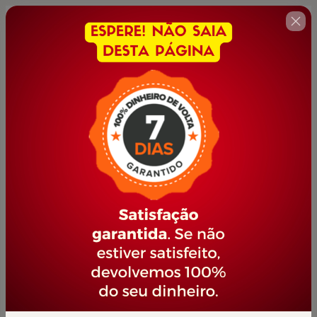
🇺🇸
Change country
EXCEL PROFISSIONAL
Author: PORTAL JOVEM EMPREENDEDOR
$42.00