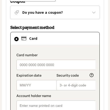
Coupon
Do you have a coupon?
Select payment method
Card
Card
selected
as
payment
payment_data.section_title_v2
method