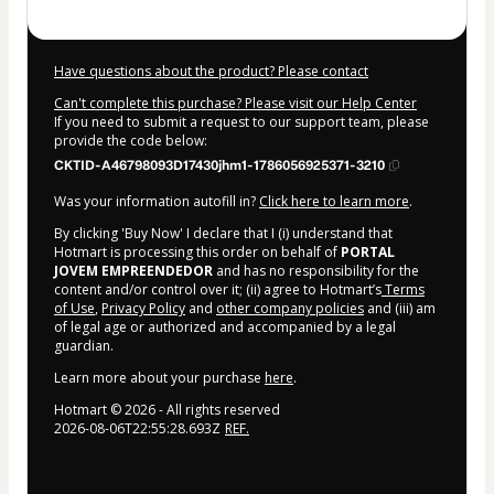
Have questions about the product? Please contact
Can't complete this purchase? Please visit our Help Center
If you need to submit a request to our support team, please
provide the code below:
CKTID-A46798093D17430jhm1-1786056925371-3210
Was your information autofill in?
Click here to learn more
.
By clicking 'Buy Now' I declare that I (i) understand that
Hotmart is processing this order on behalf of
PORTAL
JOVEM EMPREENDEDOR
and has no responsibility for the
content and/or control over it; (ii) agree to Hotmart’s
Terms
of Use
,
Privacy Policy
and
other company policies
and (iii) am
of legal age or authorized and accompanied by a legal
guardian.
Learn more about your purchase
here
.
Hotmart ©
2026
- All rights reserved
2026-08-06T22:55:28.693Z
REF.