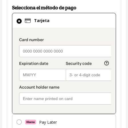
Selecciona el método de pago
El
Tarjeta
método
de
pago
payment_data.section_title_v2
seleccionado
es
Tarjeta
Pay Later