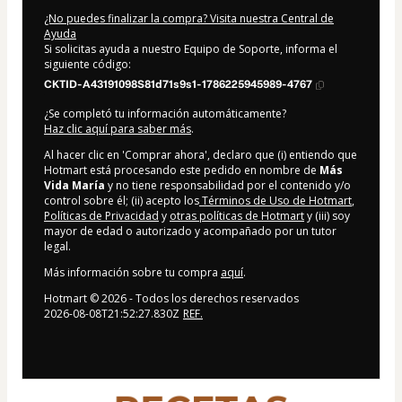
¿No puedes finalizar la compra? Visita nuestra Central de
Ayuda
Si solicitas ayuda a nuestro Equipo de Soporte, informa el
siguiente código:
CKTID-A43191098S81d71s9s1-1786225945989-4767
¿Se completó tu información automáticamente?
Haz clic aquí para saber más
.
Al hacer clic en 'Comprar ahora', declaro que (i) entiendo que
Hotmart está procesando este pedido en nombre de
Más
Vida María
y no tiene responsabilidad por el contenido y/o
control sobre él; (ii) acepto los
Términos de Uso de Hotmart
,
Políticas de Privacidad
y
otras políticas de Hotmart
y (iii) soy
mayor de edad o autorizado y acompañado por un tutor
legal.
Más información sobre tu compra
aquí
.
Hotmart ©
2026
- Todos los derechos reservados
2026-08-08T21:52:27.830Z
REF.