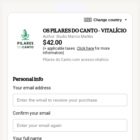
🇺🇸
Change country
OS PILARES DO CANTO - VITALÍCIO
Author: Studio Marcio Markkx
$42.00
(+ applicable taxes.
Click here
for more
information)
Pilares do Canto com acesso vitalício
Personal info
Your email address
Confirm your email
Your full name