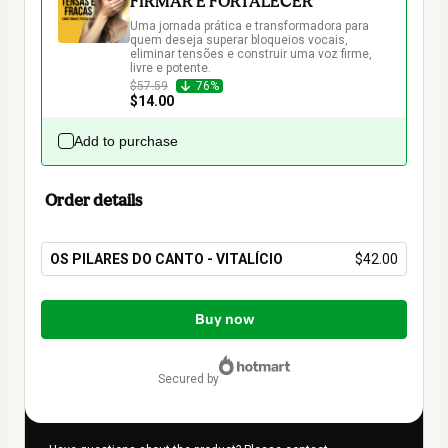
FIRMAR E FORTALECER
Uma jornada prática e transformadora para 
quem deseja superar bloqueios vocais, 
eliminar tensões e construir uma voz firme, 
livre e potente.
$57.59
76%
$14.00
Add to purchase
Order details
OS PILARES DO CANTO - VITALÍCIO
$42.00
Total
of
Buy now
$42.00
secured by