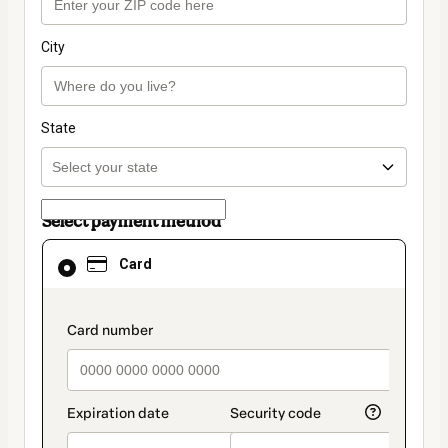
City
State
Select payment method
Card
Card
selected
as
payment
method
payment_data.section_title_v2