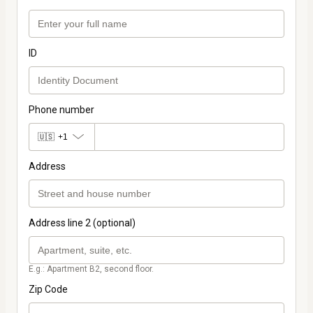
ID
Phone number
🇺🇸
+1
Address
Address line 2 (optional)
E.g.: Apartment B2, second floor.
Zip Code