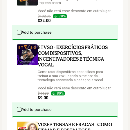
impressionam.

Você não verá esse desconto em outro lugar.
$102.06
78%
$22.00
Add to purchase
ETVSO - EXERCÍCIOS PRÁTICOS
COM DISPOSITIVOS,
INCENTIVADORES E TÉCNICA
VOCAL
Como usar dispositivos específicos para 
treinar a sua voz usando o melhor da 
tecnologia associada a pedagogia vocal.

Você não verá esse desconto em outro lugar.
$44.89
80%
$9.00
Add to purchase
VOZES TENSAS E FRACAS - COMO