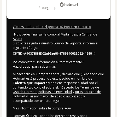
protegido por
¿Tienes dudas sobre el producto? Ponte en contacto
¿No puedes finalizar la compra? Visita nuestra Central de
Ayuda
Si solicitas ayuda a nuestro Equipo de Soporte, informa el
siguiente código:
CKTID-A40371881D02u95zg91-1786340022052-4559
¿Se completó tu información automáticamente?
Haz clic aquí para saber más
.
Al hacer clic en 'Comprar ahora', declaro que (i) entiendo que
Hotmart está procesando este pedido en nombre de
Talento que Impacta
y no tiene responsabilidad por el
contenido y/o control sobre él; (ii) acepto los
Términos de
Uso de Hotmart
,
Políticas de Privacidad
y
otras políticas de
Hotmart
y (iii) soy mayor de edad o autorizado y
acompañado por un tutor legal.
Más información sobre tu compra
aquí
.
Hotmart ©
2026
- Todos los derechos reservados