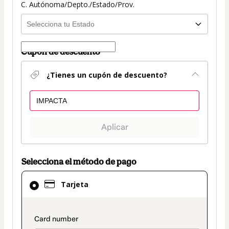
C. Autónoma/Depto./Estado/Prov.
Cupón de descuento
¿Tienes un cupón de descuento?
Aplicar
Selecciona el método de pago
El
Tarjeta
método
de
pago
payment_data.section_title_v2
seleccionado