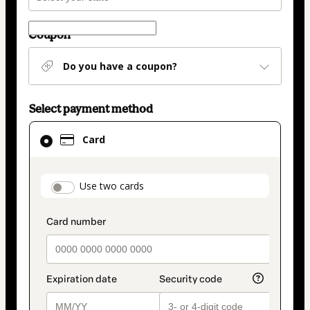
Coupon
Do you have a coupon?
Select payment method
Card
Card
selected
as
payment
payment_data.section_title_v2
Use two cards
method