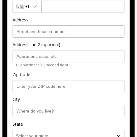
🇺🇸
+1
Address
Address line 2 (optional)
E.g.: Apartment B2, second floor.
Zip Code
City
State