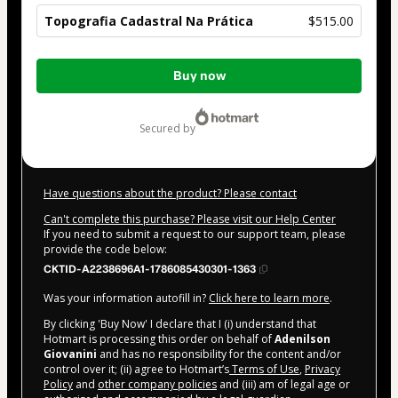
Topografia Cadastral Na Prática
$515.00
Total
Buy now
of
$515.00
secured by
Have questions about the product? Please contact
Can't complete this purchase? Please visit our Help Center
If you need to submit a request to our support team, please
provide the code below:
CKTID-A2238696A1-1786085430301-1363
Was your information autofill in?
Click here to learn more
.
By clicking 'Buy Now' I declare that I (i) understand that
Hotmart is processing this order on behalf of
Adenilson
Giovanini
and has no responsibility for the content and/or
control over it; (ii) agree to Hotmart’s
Terms of Use
,
Privacy
Policy
and
other company policies
and (iii) am of legal age or